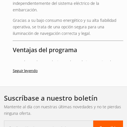
independientemente del sistema eléctrico de la
embarcación.
Gracias a su bajo consumo energético y su alta fiabilidad
operativa, se trata de una opción segura para una
iluminación de navegación correcta y legal.
Ventajas del programa
Cumple con las regulaciones de envío internacionales.
Diseño totalmente sumergible
Seguir leyendo
Carcasa cromada duradera
Bajo consumo de energía
Compatible con sistemas de 12 V y 24 V
Suscríbase a nuestro boletín
Otra información / Información
Mantente al día con nuestras últimas novedades y no te pierdas
ninguna oferta.
importante
Correo