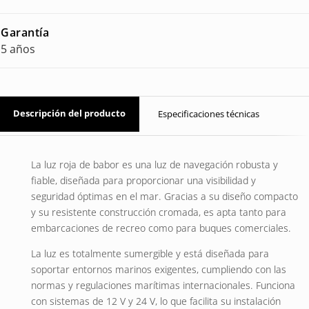
Garantía
5 años
Descripción del producto
Especificaciones técnicas
La luz roja de babor es una luz de navegación robusta y
fiable, diseñada para proporcionar una visibilidad y
seguridad óptimas en el mar. Gracias a su diseño compacto
y su resistente construcción cromada, es apta tanto para
embarcaciones de recreo como para buques comerciales.
La luz es totalmente sumergible y está diseñada para
soportar entornos marinos exigentes, cumpliendo con las
normas y regulaciones marítimas internacionales. Funciona
con sistemas de 12 V y 24 V, lo que facilita su instalación