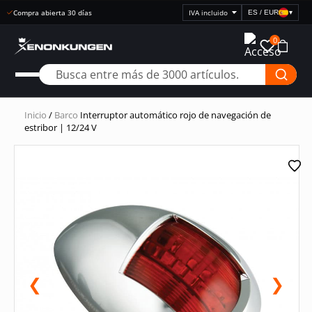
Compra abierta 30 días
ES / EUR
▾
Seleccionar
visualización
0
de
precios
Inicio
/
Barco
Interruptor automático rojo de navegación de
estribor | 12/24 V
❮
❯