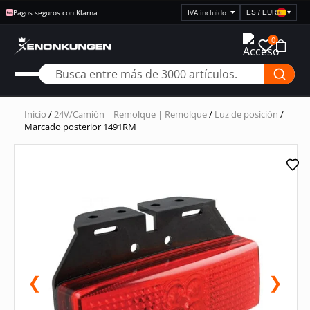
Pagos seguros con Klarna
ES / EUR
▾
Seleccionar
visualización
0
de
precios
Inicio
/
24V/Camión | Remolque | Remolque
/
Luz de posición
/
Marcado posterior 1491RM
❮
❯