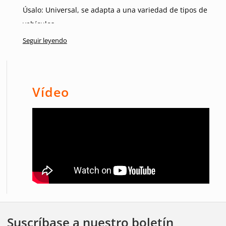
Úsalo:
Universal, se adapta a una variedad de tipos de
vehículos.
Seguir leyendo
Características:
Mejora la visibilidad y la seguridad en la carretera.
Aspecto elegante y moderno que complementa la
Vídeo
apariencia del vehículo.
Rendimiento duradero y confiable en todas las
condiciones.
Fácil instalación en una variedad de vehículos.
Suscríbase a nuestro boletín