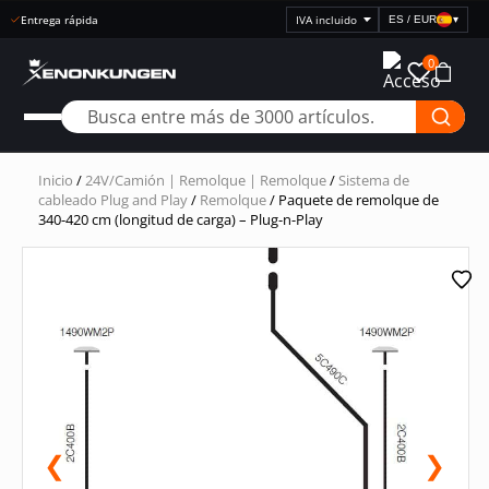
Entrega rápida
ES / EUR
▾
Seleccionar
visualización
0
de
precios
Inicio
/
24V/Camión | Remolque | Remolque
/
Sistema de
cableado Plug and Play
/
Remolque
/ Paquete de remolque de
340-420 cm (longitud de carga) – Plug-n-Play
❮
❯