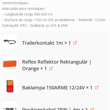
semirremolques.
Adecuado para remolques;
– Longitud de carga 340-420 cm
- Anchura de carga <150 cm Om produkterna: - Multivolt: 12/24V -
Fuktskydd: IP67 - Godkänd: Ja, ECE & EMC
Trailerkontakt 1m
× 1
Reflex Reflektor Rektangulär |
Orange
× 1
Baklampa 150ARME 12/24V
× 1
Positionskabel 2PIN | 4m
× 1