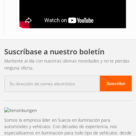
cableado. No se requiere equipo adicional; podrá disfrutar
de la potente iluminación desde el primer uso.
Mejora la iluminación de tu coche con el paquete de barra
de luces LED Luxtar X34 para Tesla y experimenta un nuevo
nivel de claridad, seguridad y estilo en la carretera.
Suscríbase a nuestro boletín
Mantente al día con nuestras últimas novedades y no te pierdas
ninguna oferta.
Correo
Suscribir
electrónico
Somos la empresa líder en Suecia en iluminación para
automóviles y vehículos. Con décadas de experiencia, nos
especializamos en iluminación para todo tipo de vehículos: desde