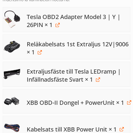
Tesla OBD2 Adapter Model 3 | Y |
26PIN
× 1
Reläkabelsats 1st Extraljus 12V|9006
× 1
Extraljusfäste till Tesla LEDramp |
Infällnadsfäste Svart
× 1
XBB OBD-II Dongel + PowerUnit
× 1
Kabelsats till XBB Power Unit
× 1