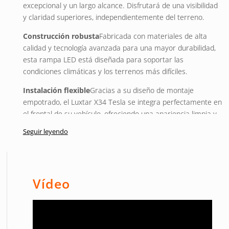
excepcional y un largo alcance. Disfrutará de una visibilidad
y claridad superiores, independientemente del terreno.
Construcción robusta
Fabricada con materiales de alta
calidad y tecnología avanzada para una mayor durabilidad,
esta rampa LED está diseñada para soportar las
condiciones climáticas y los terrenos más difíciles.
Instalación flexible
Gracias a su diseño de montaje
empotrado, el Luxtar X34 Tesla se integra perfectamente en
el frontal de su vehículo, ofreciendo una apariencia limpia y
profesional. Su instalación es sencilla y rápida, lo que lo
Seguir leyendo
convierte en una mejora ideal para cualquier vehículo.
Amplíe su visión
Ya sea en la autopista, fuera de la
carretera o en condiciones de poca luz, el Luxtar X34 Tesla
aumentará su seguridad y visibilidad, brindándole la
Vídeo
confianza para afrontar cualquier desafío en el camino.
Contiene todo lo que necesitas
Este kit incluye todo lo
necesario para una fácil instalación, incluyendo soportes y