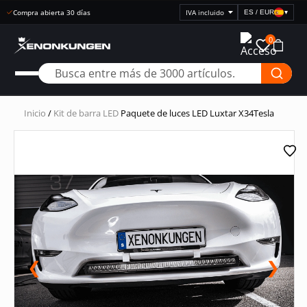
Compra abierta 30 días
ES / EUR
▾
Seleccionar
visualización
0
de
precios
Inicio
/
Kit de barra LED
Paquete de luces LED Luxtar X34Tesla
❮
❯