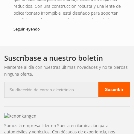
reducidos. Con una construcción robusta y una lente de
policarbonato irrompible, está diseñado para soportar
condiciones adversas y repele la nieve y la suciedad para
garantizar una calidad de luz uniforme.
Seguir leyendo
Rendimiento y flujo luminoso
Equipada con bombillas LED de 3 W de alta calidad, la Linear
Suscríbase a nuestro boletín
18 Elite ofrece un impresionante flujo luminoso de 12150 lm
con una temperatura de color de 5000 K. Tiene un consumo
Mantente al día con nuestras últimas novedades y no te pierdas
de energía efectivo de 126 W y un rango de voltaje de 10-32
ninguna oferta.
V CC para un rendimiento fiable durante un largo periodo de
Correo
tiempo.
Suscribir
electrónico
Garantía funcional de 5 años
Con el Lazer Linear 18 Elite, no solo obtendrá una
iluminación superior, sino también la tranquilidad de una
garantía de funcionamiento de 5 años. Esto garantiza que su
Somos la empresa líder en Suecia en iluminación para
rampa funcionará a la perfección durante mucho tiempo.
automóviles y vehículos. Con décadas de experiencia, nos