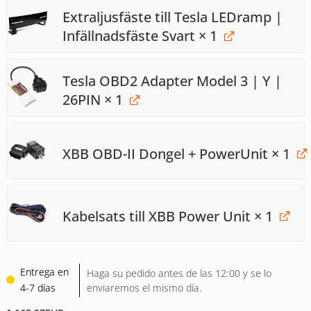
Extraljusfäste till Tesla LEDramp |
Infällnadsfäste Svart
× 1
Tesla OBD2 Adapter Model 3 | Y |
26PIN
× 1
XBB OBD-II Dongel + PowerUnit
× 1
Kabelsats till XBB Power Unit
× 1
Entrega en
Haga su pedido antes de las 12:00 y se lo
4-7 días
enviaremos el mismo día.