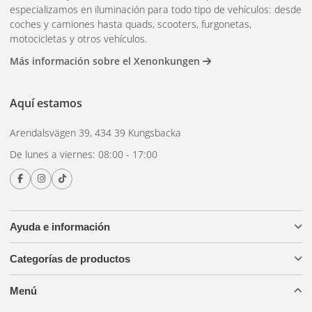
especializamos en iluminación para todo tipo de vehículos: desde
Accesorios incluidos
coches y camiones hasta quads, scooters, furgonetas,
motocicletas y otros vehículos.
Para una instalación sencilla, se incluyen todos los soportes
Más información sobre el Xenonkungen
de montaje, cables y XBB Dongel+Powerunit y adaptador
necesarios para una integración fácil y perfecta con su
vehículo.
Aquí estamos
Actualice la iluminación de su automóvil al siguiente nivel
Arendalsvägen 39, 434 39 Kungsbacka
con Lazer Linear 18 Elite y disfrute de una visibilidad y
De lunes a viernes: 08:00 - 17:00
seguridad superiores independientemente del terreno.
Ayuda e información
Categorías de productos
Menú