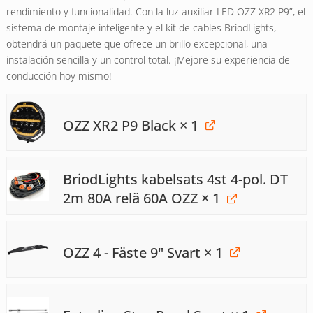
rendimiento y funcionalidad. Con la luz auxiliar LED OZZ XR2 P9”, el
sistema de montaje inteligente y el kit de cables BriodLights,
obtendrá un paquete que ofrece un brillo excepcional, una
instalación sencilla y un control total. ¡Mejore su experiencia de
conducción hoy mismo!
OZZ XR2 P9 Black
× 1
BriodLights kabelsats 4st 4-pol. DT
2m 80A relä 60A OZZ
× 1
OZZ 4 - Fäste 9" Svart
× 1