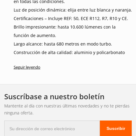
en todas las condiciones.
Luz de posición dinámica: elija entre luz blanca y naranja.
Certificaciones – Incluye REF: 50, ECE R112, R7, R10 y CE.
Brillo impresionante: hasta 10.600 lúmenes con la
función de aumento.
Largo alcance: hasta 680 metros en modo turbo.
Construcción de alta calidad: aluminio y policarbonato
para mayor durabilidad.
Seguir leyendo
Conexión simple – DT4 macho+hembra.
Garantía funcional de 3 años para mayor tranquilidad.
Soporte de montaje inteligente
Suscríbase a nuestro boletín
Diseñado para cámaras de 360 grados, sistemas de
Mantente al día con nuestras últimas novedades y no te pierdas
control de crucero dinámico y radar.
ninguna oferta.
Instalación discreta: se monta detrás de la matrícula.
Correo
Materiales de alta calidad: durabilidad prolongada y
Suscribir
electrónico