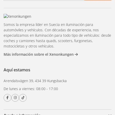
rendimiento fiable.
Instalación sencilla y sin complicaciones: ningún proceso
complicado.
Somos la empresa líder en Suecia en iluminación para
Juego de cables para luces de novia
automóviles y vehículos. Con décadas de experiencia, nos
Completo y flexible: contiene todo lo necesario para
especializamos en iluminación para todo tipo de vehículos: desde
coches y camiones hasta quads, scooters, furgonetas,
instalaciones de iluminación.
motocicletas y otros vehículos.
Seguro y de alta capacidad: con portafusibles de 60 A y
Más información sobre el Xenonkungen
relé de 80 A para protección contra sobrecargas y
cortocircuitos.
Aquí estamos
Adecuado para instalaciones de iluminación tanto
pequeñas como grandes con una potencia máxima de
Arendalsvägen 39, 434 39 Kungsbacka
4×160 W.
De lunes a viernes: 08:00 - 17:00
Este paquete de productos es la solución definitiva para
quienes buscan luces auxiliares de alta calidad, fácil
instalación y control total sobre su sistema de iluminación.
Tanto si desea aumentar la seguridad vial, mejorar la