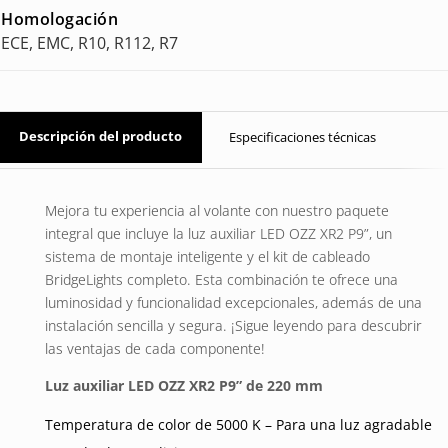
Homologación
ECE, EMC, R10, R112, R7
Descripción del producto
Especificaciones técnicas
Mejora tu experiencia al volante con nuestro paquete
integral que incluye la luz auxiliar LED OZZ XR2 P9”, un
sistema de montaje inteligente y el kit de cableado
BridgeLights completo. Esta combinación te ofrece una
luminosidad y funcionalidad excepcionales, además de una
instalación sencilla y segura. ¡Sigue leyendo para descubrir
las ventajas de cada componente!
Luz auxiliar LED OZZ XR2 P9” de 220 mm
Temperatura de color de 5000 K – Para una luz agradable