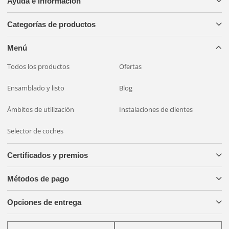
Ayuda e información
visibilidad nocturna o añadir equipamiento avanzado a su
vehículo, este paquete incluye todo lo necesario. ¡Disfrute de
Categorías de productos
una conducción más segura y cómoda con las luces
auxiliares LED OZZ XR2 P9”, el sistema de montaje
Menú
inteligente y el kit de cables BridgeLights!
Todos los productos
Ofertas
Ensamblado y listo
Blog
Ámbitos de utilización
Instalaciones de clientes
Selector de coches
Certificados y premios
Métodos de pago
Opciones de entrega