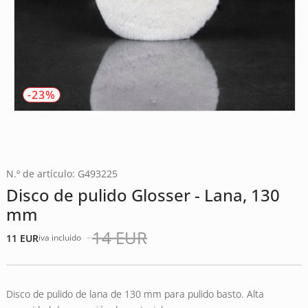
-23%
N.º de artículo: G493225
Disco de pulido Glosser - Lana, 130
mm
14
EUR
11
EUR
iva incluido
El
El
precio
precio
original
actual
era:
es:
Disco de pulido de lana de 130 mm para pulido basto. Alta