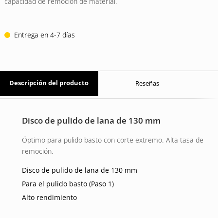
14 EUR.
11 EUR.
capacidad de remoción de material.
Entrega en 4-7 días
Descripción del producto
Reseñas
Disco de pulido de lana de 130 mm
Óptimo para pulido basto con corte extremo. Alta tasa de
remoción.
Disco de pulido de lana de 130 mm
Para el pulido basto (Paso 1)
Alto rendimiento