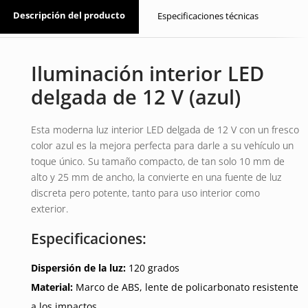
Descripción del producto
Especificaciones técnicas
Iluminación interior LED
delgada de 12 V (azul)
Esta moderna luz interior LED delgada de 12 V con un fresco
color azul es la mejora perfecta para darle a su vehículo un
toque único. Su tamaño compacto, de tan solo 10 mm de
alto y 25 mm de ancho, la convierte en una fuente de luz
discreta pero potente, tanto para uso interior como
exterior.
Especificaciones:
Dispersión de la luz:
120 grados
Material:
Marco de ABS, lente de policarbonato resistente
a los impactos.