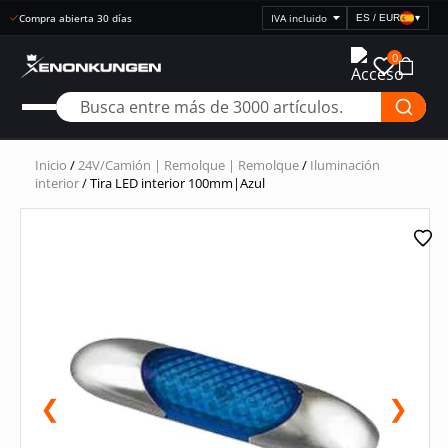
Entrega rápida
ES / EUR
▾
Seleccionar
visualización
0
de
precios
Inicio
/
24V/Camión | Remolque | Remolque
/
Iluminación
interior
/ Tira LED interior 100mm|Azul
❮
❯