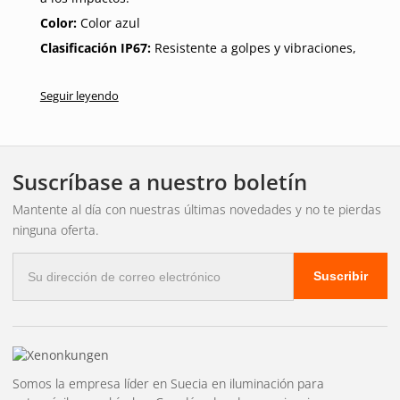
Color:
Color azul
Clasificación IP67:
Resistente a golpes y vibraciones,
totalmente sumergible.
Seguir leyendo
Protección contra cortocircuitos
Características y ventajas:
Suscríbase a nuestro boletín
Utiliza tecnología LED avanzada para una iluminación
brillante y eficiente.
Mantente al día con nuestras últimas novedades y no te pierdas
Tiene un diseño elegante y discreto que combina bien
ninguna oferta.
con la estética del vehículo.
Correo
Ofrece opciones de montaje flexibles para una fácil
Suscribir
electrónico
instalación.
Perfecto para todo tipo de vehículos, incluidos vehículos
de trabajo y de ocio, para mejorar la seguridad y la
visibilidad.
Somos la empresa líder en Suecia en iluminación para