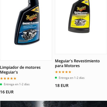
Meguiar's Revestimiento
para Motores
Limpiador de motores
Meguiar's
Valorado
Entrega en 1-2 días
con
5.00
Valorado
Entrega en 1-2 días
18
EUR
de 5
con
5.00
16
EUR
de 5