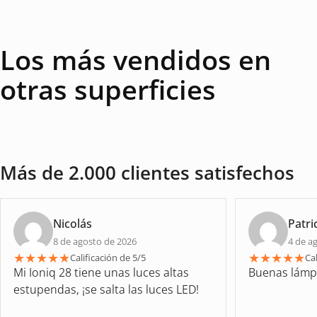
Los más vendidos en
otras superficies
Más de 2.000 clientes satisfechos
Nicolás
Patri
8 de agosto de 2026
4 de a
★
★
★
★
★
★
★
★
★
★
Calificación de 5/5
Cal
Mi Ioniq 28 tiene unas luces altas
Buenas lámp
estupendas, ¡se salta las luces LED!