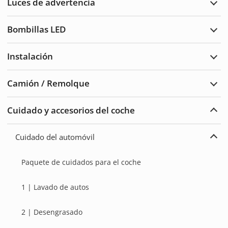
Luces de advertencia
traba
Ampl
Luce
de
Bombillas LED
adve
Ampl
Bomb
LED
Instalación
Ampl
Insta
Camión / Remolque
Ampl
Cam
/
Cuidado y accesorios del coche
Remo
Ampl
Cuid
del
Cuidado del automóvil
auto
Ampl
y
Cuid
acce
del
Paquete de cuidados para el coche
auto
1 | Lavado de autos
2 | Desengrasado