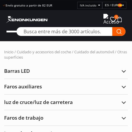
Envío gratuito a partir de 82 EUR
ES / EUR
▾
Seleccionar
visualización
0
de
precios
Inicio
/
Cuidado y accesorios del coche
/
Cuidado del automóvil
/ Otras
superficies
Barras LED
Ampl
Barr
LED
Faros auxiliares
Ampl
Faro
auxil
luz de cruce/luz de carretera
Ampl
luz
de
Faros de trabajo
cruc
Ampl
de
Faro
carre
de