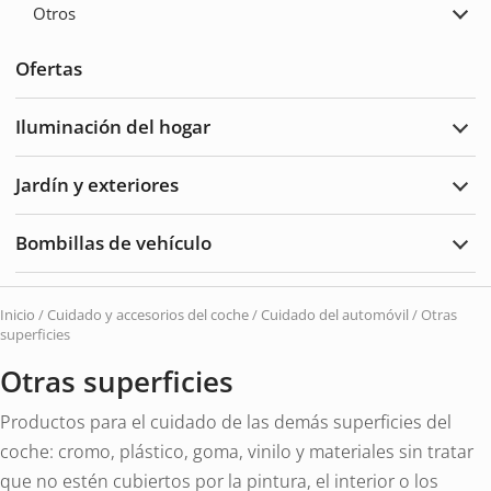
Otros
coch
Ampl
Otro
Ofertas
Iluminación del hogar
Ampl
Ilum
del
Jardín y exteriores
hoga
Ampl
Jard
y
Bombillas de vehículo
Exte
Ampl
Bomb
de
vehí
Inicio
/
Cuidado y accesorios del coche
/
Cuidado del automóvil
/ Otras
superficies
Otras superficies
Productos para el cuidado de las demás superficies del
coche: cromo, plástico, goma, vinilo y materiales sin tratar
que no estén cubiertos por la pintura, el interior o los