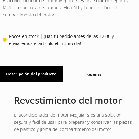
El acondicionador de motor Meguiar's es una solución segura y
valoraciones
de clientes
fácil de usar para restaurar la vida útil y la protección del
compartimento del motor.
Pocos en stock | ¡Haz tu pedido antes de las 12:00 y
enviaremos el artículo el mismo día!
Descripción del producto
Reseñas
Revestimiento del motor
El acondicionador de motor Meguiar's es una solución
segura y fácil de usar para preparar y conservar las piezas
de plástico y goma del compartimento del motor.