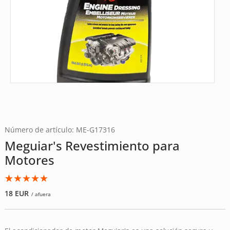
Número de artículo: ME-G17316
Meguiar's Revestimiento para
Motores
Valorado
2
18
EUR
/ afuera
con
5.00
de
5 en base
a