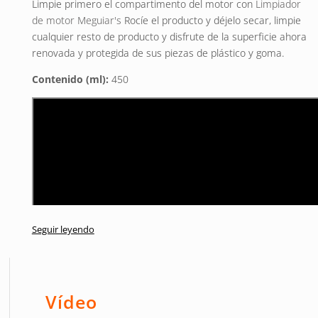
Limpie primero el compartimento del motor con
Limpiador
de motor Meguiar's
Rocíe el producto y déjelo secar, limpie
cualquier resto de producto y disfrute de la superficie ahora
renovada y protegida de sus piezas de plástico y goma.
Contenido (ml):
450
Seguir leyendo
Vídeo