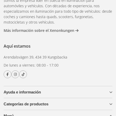
Somos la empresa líder en Suecia en iluminación para
donde la iluminación estándar no es suficiente para una
automóviles y vehículos. Con décadas de experiencia, nos
visibilidad óptima, como camiones anchos, vehículos de
especializamos en iluminación para todo tipo de vehículos: desde
construcción o remolques que requieren mayor visibilidad
coches y camiones hasta quads, scooters, furgonetas,
motocicletas y otros vehículos.
lateral. También se utilizan para compensar la visibilidad
insuficiente de las luces de posición estándar desde todos
Más información sobre el Xenonkungen
los ángulos.
Aquí estamos
¿Multifunción o función
Arendalsvägen 39, 434 39 Kungsbacka
única?
De lunes a viernes: 08:00 - 17:00
La mayoría de las luces de brazo modernas tienen tres
Ayuda e información
funciones en una: frontal (blanca), lateral (amarilla) y
trasera (roja). Los modelos más sencillos solo tienen una o
Categorías de productos
dos funciones. La versión multifunción es más cara por
unidad, pero resulta más económica a largo plazo, ya que
Menú