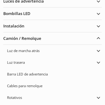
Luces de advertencia
traba
Ampl
Luce
de
Bombillas LED
adve
Ampl
Bomb
LED
Instalación
Ampl
Insta
Camión / Remolque
Ampl
Cam
/
Luz de marcha atrás
Remo
Ampl
Luz
de
Luz trasera
marc
Ampl
atrás
Luz
trase
Barra LED de advertencia
Cables para remolque
Rotativos
Ampl
Rota