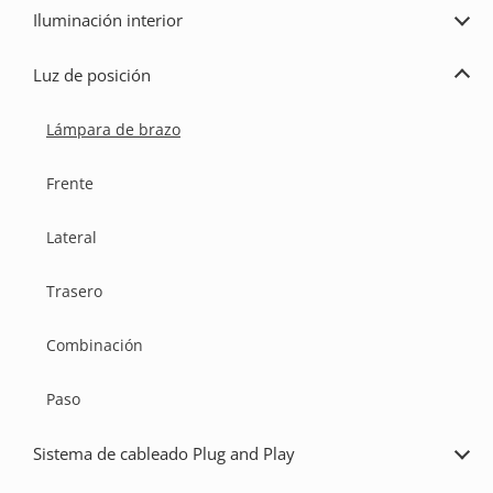
Iluminación interior
Ampl
Ilum
inter
Luz de posición
Ampl
Luz
de
Lámpara de brazo
posi
Frente
Lateral
Trasero
Combinación
Paso
Sistema de cableado Plug and Play
Ampl
Sist