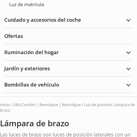
de
Luz de matrícula
cabl
Plug
and
Cuidado y accesorios del coche
Play
Ampl
Cuid
del
Ofertas
auto
y
acce
Iluminación del hogar
Ampl
Ilum
del
Jardín y exteriores
hoga
Ampl
Jard
y
Bombillas de vehículo
Exte
Ampl
Bomb
de
vehí
Inicio
/
24V/Camión | Remolque | Remolque
/
Luz de posición
Lámpara de
brazo
Lámpara de brazo
Las luces de brazo son luces de posición laterales con un