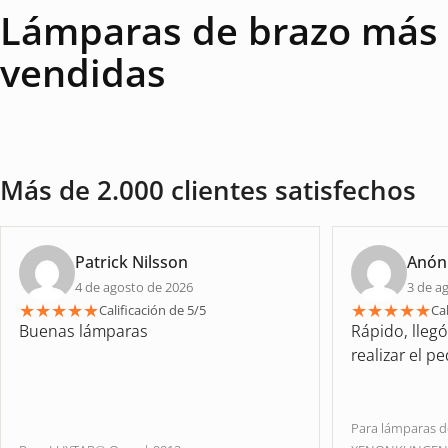
Lámparas de brazo más
vendidas
Más de 2.000 clientes satisfechos
Patrick Nilsson
Anón
4 de agosto de 2026
3 de a
★
★
★
★
★
★
★
★
★
★
Calificación de 5/5
Cal
Buenas lámparas
Rápido, lleg
realizar el p
Para lámparas 