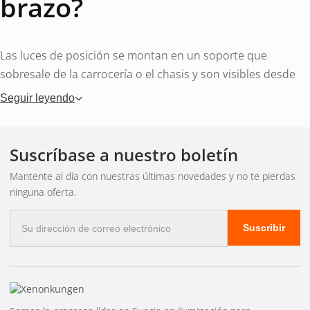
brazo?
Las luces de posición se montan en un soporte que
sobresale de la carrocería o el chasis y son visibles desde
múltiples ángulos. Su diseño permite que la misma luz
Seguir leyendo
indique la posición del vehículo hacia adelante, hacia los
lados y hacia atrás. Por eso, muchas luces de posición
vienen en varios colores: blanco hacia adelante, amarillo
Suscríbase a nuestro boletín
hacia los lados y rojo hacia atrás.
Mantente al día con nuestras últimas novedades y no te pierdas
ninguna oferta.
¿Cuándo conviene elegir
Correo
Suscribir
electrónico
una lámpara de brazo?
Las luces de posición laterales son ideales para vehículos