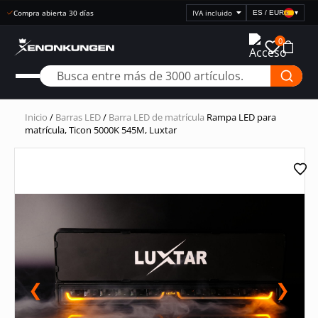
Entrega rápida
ES / EUR
▾
Seleccionar
visualización
0
de
precios
Inicio
/
Barras LED
/
Barra LED de matrícula
Rampa LED para
matrícula, Ticon 5000K 545M, Luxtar
❮
❯