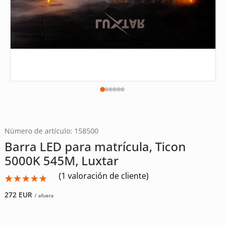
Número de artículo: 158500
Barra LED para matrícula, Ticon
5000K 545M, Luxtar
(
1
valoración de cliente)
Valorado
1
272
EUR
/ afuera
con
5.00
de
5 en base
a
valoración