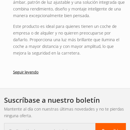
ámbar, patrón de luz ajustable y una solución integrada que
combina rendimiento, diseño y montaje inteligente de una
manera excepcionalmente bien pensada.
Este producto es ideal para quienes tienen un coche de
empresa o de alquiler y no quieren preocuparse por
dañarlo. Proporciona una luz más brillante que ilumina el
coche a mayor distancia y con mayor amplitud, lo que
mejora la seguridad en la carretera.
Luz LED integrada para matrícula con
Seguir leyendo
largo alcance y control total.
TICON es una luz LED integrada para matrícula con largo
alcance, patrón de luz ajustable y funciones que ofrecen
Suscríbase a nuestro boletín
mayor control que las soluciones tradicionales. No se trata
de una barra de luz LED común, sino de una solución
Mantente al día con nuestras últimas novedades y no te pierdas
integrada para la matrícula que combina hasta 8600
ninguna oferta.
lúmenes en modo Boost con un alcance de 545 metros a 1
Correo
lux. El resultado es una potente luz de conducción con un