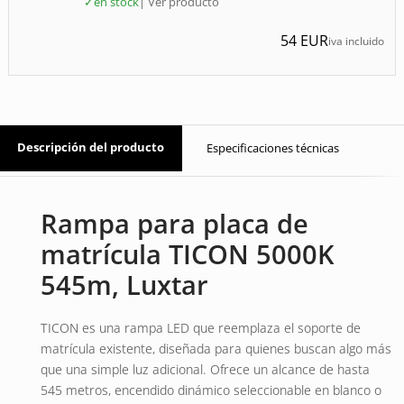
✓
en stock
| Ver producto
54
EUR
iva incluido
Descripción del producto
Especificaciones técnicas
Rampa para placa de
matrícula TICON 5000K
545m, Luxtar
TICON es una rampa LED que reemplaza el soporte de
matrícula existente, diseñada para quienes buscan algo más
que una simple luz adicional. Ofrece un alcance de hasta
545 metros, encendido dinámico seleccionable en blanco o