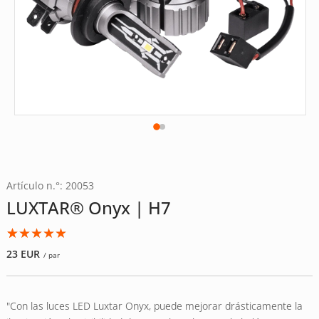
Artículo n.°: 20053
LUXTAR® Onyx | H7
Valorado
3
23
EUR
/ par
con
5.00
de
5 en base
a
"Con las luces LED Luxtar Onyx, puede mejorar drásticamente la
valoraciones