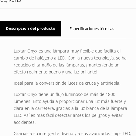
Descripción del producto
Especificaciones técnicas
Luxtar Onyx es una lámpara muy flexible que facilita el
cambio de halógeno a LED. Con la nueva tecnología, se ha
reducido el tamaño de las lámparas, ¡manteniendo un
efecto realmente bueno y una luz brillante!
Ideal para la conversión de luces de cruce y antiniebla.
Luxtar Onyx tiene un flujo luminoso de más de 1800
lúmenes. Esto ayuda a proporcionar una luz más fuerte y
clara en la carretera, gracias a la luz blanca de la lámpara
LED. Así es más fácil detectar antes los peligros y evitar
accidentes.
Gracias a su inteligente diseño y a sus avanzados chips LED,