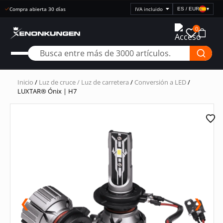
Entrega rápida
ES / EUR
▾
Seleccionar
visualización
0
de
precios
Inicio
/
Luz de cruce / Luz de carretera
/
Conversión a LED
/
LUXTAR® Ónix | H7
❮
❯