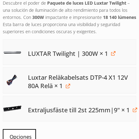
Descubre el poder de
Paquete de luces LED Luxtar Twilight
–
valoraciones
de clientes
una solución de iluminación de alto rendimiento para todos los
entornos. Con
300W
impactante e impresionante
18 140 lúmenes
Esta barra de luces proporciona una visibilidad y seguridad
superiores en condiciones oscuras y exigentes.
LUXTAR Twilight | 300W
× 1
Luxtar Reläkabelsats DTP-4 X1 12V
80A Relä
× 1
Extraljusfäste till 2st 225mm|9"
× 1
Opciones