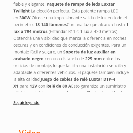
fiable y elegante,
Paquete de rampa de leds Luxtar
Twilight
La elección perfecta. Esta potente rampa LED
en
300W
Ofrece una impresionante salida de luz en todo el
perímetro.
18 140 lúmenes
Con una luz que alcanza hasta
1
lux a 794 metros
(Estándar R112: 1 lux a 430 metros)
Obtendrá una visibilidad que marca la diferencia en noches
oscuras y en condiciones de conducción exigentes. Para un
montaje fácil y seguro, un
Soporte de luz auxiliar en
acabado negro
con una distancia de
225 mm
entre los
orificios de montaje, lo que facilita una instalación sencilla y
adaptable a diferentes vehículos. El paquete también incluye
la alta calidad
Juego de cables de relé Luxtar DTP-4
X1
para
12V
con
Relé de 80 A
Esto garantiza un suministro
eléctrico estable y seguro a la rampa. El robusto cableado
asegura un rendimiento duradero y fiable, incluso en
Seguir leyendo
condiciones adversas.
Características:
Vídeo
Efecto:
300W