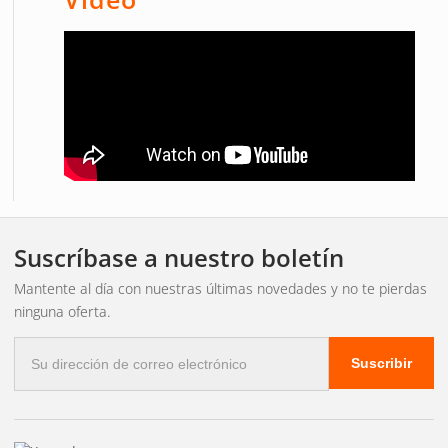
Flujo luminoso:
18 140 lúmenes
Alcance:
1 lux a 794 metros / Estándar R112: 1 lux a 430
metros
Soporte de luz auxiliar:
Negro, 225 mm
Juego de cables de relé:
Relé DTP-4 X1 12V 80A de Luxtar
¡Experimenta la diferencia con Luxtar Twilight!
Suscríbase a nuestro boletín
Mantente al día con nuestras últimas novedades y no te pierdas
ninguna oferta.
Correo
Suscribir
electrónico