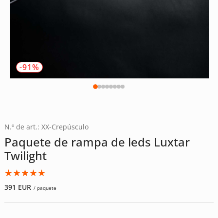
-91%
N.º de art.: XX-Crepúsculo
Paquete de rampa de leds Luxtar
Twilight
Valorado
2
391
EUR
/ paquete
con
5.00
de
5 en base
a