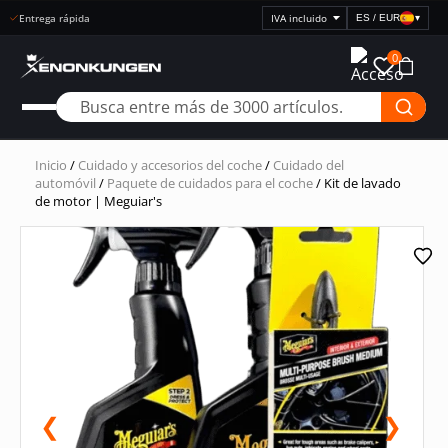
Entrega rápida
ES / EUR
▾
Seleccionar
visualización
0
de
precios
Inicio
/
Cuidado y accesorios del coche
/
Cuidado del
automóvil
/
Paquete de cuidados para el coche
/ Kit de lavado
de motor | Meguiar's
❮
❯