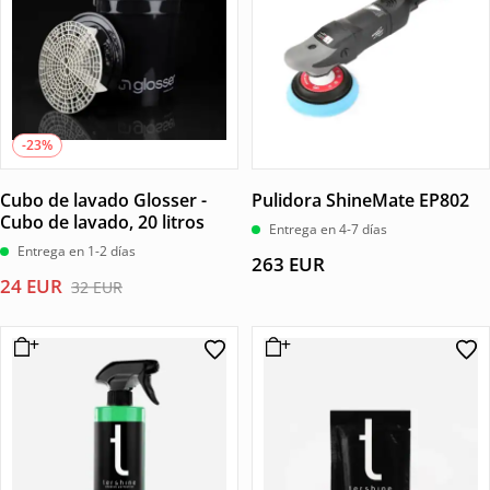
-23%
Cubo de lavado Glosser -
Pulidora ShineMate EP802
Cubo de lavado, 20 litros
Entrega en 4-7 días
Entrega en 1-2 días
263
EUR
El
El
24
EUR
32
EUR
precio
precio
original
actual
era:
es:
32 EUR.
24 EUR.