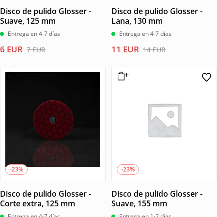
Disco de pulido Glosser -
Disco de pulido Glosser -
Suave, 125 mm
Lana, 130 mm
Entrega en 4-7 días
Entrega en 4-7 días
El
El
El
El
6
EUR
11
EUR
7
EUR
14
EUR
precio
precio
precio
precio
original
actual
original
actual
era:
es:
era:
es:
7 EUR.
6 EUR.
14 EUR.
11 EUR.
-23%
-23%
Disco de pulido Glosser -
Disco de pulido Glosser -
Corte extra, 125 mm
Suave, 155 mm
Entrega en 4-7 días
Entrega en 1-2 días