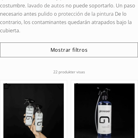
costumbre.
lavado de autos
no puede soportarlo. Un paso
necesario antes
pulido
o
protección de la pintura
De lo
contrario, los contaminantes quedarán atrapados bajo la
cubierta.
Mostrar filtros
22 produkter visas