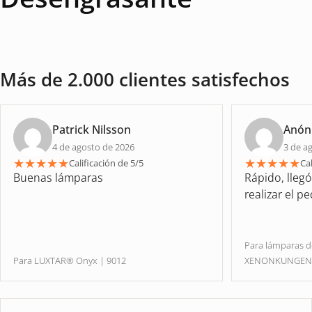
Más de 2.000 clientes satisfechos
Patrick Nilsson
Anón
4 de agosto de 2026
3 de a
★
★
★
★
★
★
★
★
★
★
Calificación de 5/5
Cal
Buenas lámparas
Rápido, lleg
realizar el p
Para lámparas 
Para LUXTAR® Onyx | 9012
XENONKUNGE