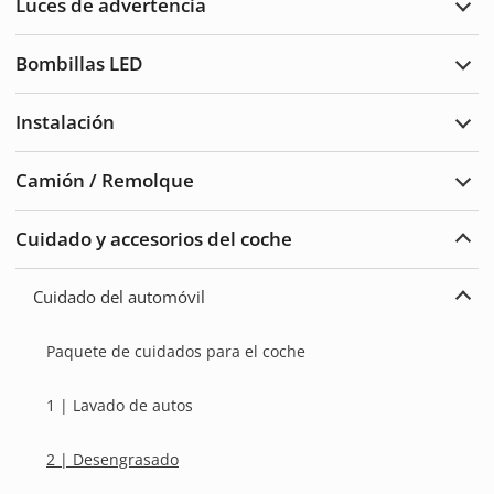
Luces de advertencia
traba
Ampl
Luce
de
Bombillas LED
adve
Ampl
Bomb
LED
Instalación
Ampl
Insta
Camión / Remolque
Ampl
Cam
/
Cuidado y accesorios del coche
Remo
Ampl
Cuid
del
Cuidado del automóvil
auto
Ampl
y
Cuid
acce
del
Paquete de cuidados para el coche
auto
1 | Lavado de autos
2 | Desengrasado