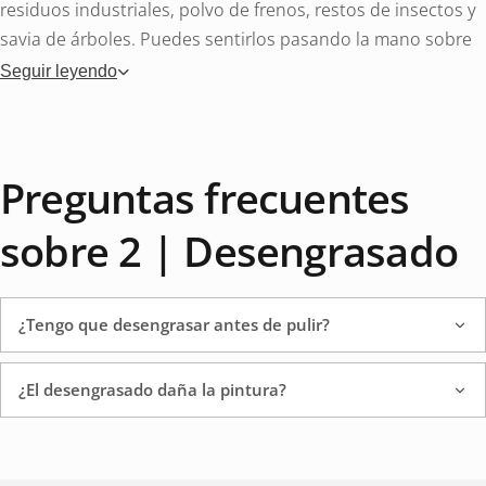
residuos industriales, polvo de frenos, restos de insectos y
savia de árboles. Puedes sentirlos pasando la mano sobre
un coche recién lavado: si la pintura se siente áspera,
Seguir leyendo
quedan contaminantes. Estos deben eliminarse antes de
pulir o aplicar un protector de pintura.
Preguntas frecuentes
Diferentes tipos de
sobre 2 | Desengrasado
desengrasado
¿Tengo que desengrasar antes de pulir?
Prelavado y desengrasado
Aplicar antes de la limpieza de
contactos. Disuelve la grasa, el aceite y la suciedad de la
carretera. Rocíe, deje actuar y enjuague. Ideal como primer
¿El desengrasado daña la pintura?
paso para un coche muy sucio.
removedor de alquitrán
Disuelve las manchas de asfalto y