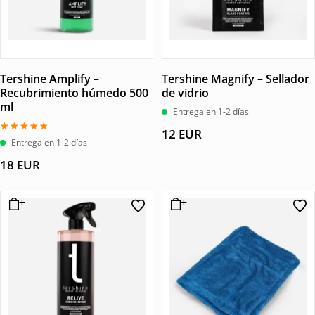
Tershine Amplify –
Tershine Magnify – Sellador
Recubrimiento húmedo 500
de vidrio
ml
Entrega en 1-2 días
12
EUR
Valorado
Entrega en 1-2 días
con
5.00
18
EUR
de 5