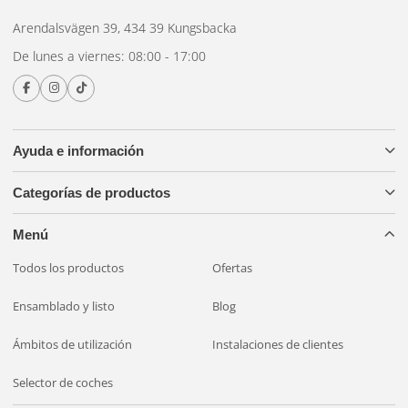
desengrasar?
Arendalsvägen 39, 434 39 Kungsbacka
De lunes a viernes: 08:00 - 17:00
Siempre desengrase antes de pulir o aplicar un nuevo
protector de pintura. De lo contrario, desengrasar 2 o 3
veces al año es suficiente para un automóvil de uso diario.
Durante el invierno se acumulan más contaminantes, por lo
Ayuda e información
que un desengrase completo en primavera es
especialmente importante.
Categorías de productos
¿Tienes dudas sobre qué producto es el más adecuado?
Menú
Contáctanos
.
Todos los productos
Ofertas
Ensamblado y listo
Blog
Ámbitos de utilización
Instalaciones de clientes
Selector de coches