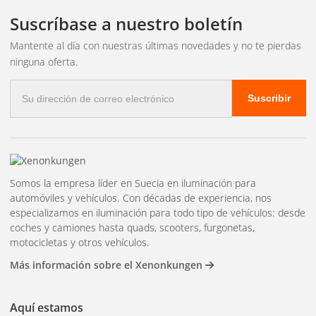
las salpicaduras de alquitrán que aparecen como puntos
Suscríbase a nuestro boletín
negros en la pintura, especialmente en los umbrales y los
pasos de rueda. Aplique el producto, deje actuar hasta que
Mantente al día con nuestras últimas novedades y no te pierdas
ninguna oferta.
el alquitrán se disuelva y limpie con un paño de microfibra.
Correo
removedor de hierro
Reacciona con las partículas de
Suscribir
electrónico
hierro incrustadas en la pintura y adquiere un color
púrpura/rojo al entrar en contacto con ella. Es importante
usarlo si el coche está aparcado cerca de vías férreas o en
zonas industriales.
Somos la empresa líder en Suecia en iluminación para
automóviles y vehículos. Con décadas de experiencia, nos
Eliminador de insectos
Disuelve los restos de insectos
especializamos en iluminación para todo tipo de vehículos: desde
secos que, de dejarse actuar durante demasiado tiempo,
coches y camiones hasta quads, scooters, furgonetas,
podrían corroer la pintura.
motocicletas y otros vehículos.
Más información sobre el Xenonkungen
¿Cuándo se debe
Aquí estamos