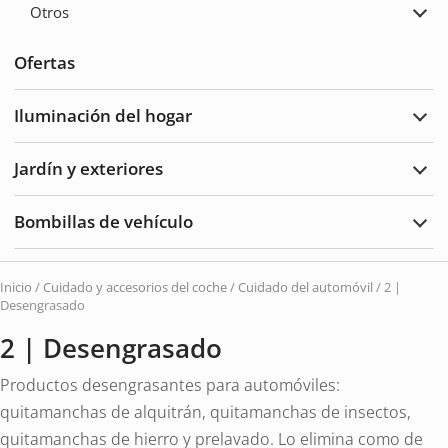
Otros
coch
Ampl
Otro
Ofertas
Iluminación del hogar
Ampl
Ilum
del
Jardín y exteriores
hoga
Ampl
Jard
y
Bombillas de vehículo
Exte
Ampl
Bomb
de
vehí
Inicio
/
Cuidado y accesorios del coche
/
Cuidado del automóvil
/ 2 |
Desengrasado
2 | Desengrasado
Productos desengrasantes para automóviles:
quitamanchas de alquitrán, quitamanchas de insectos,
quitamanchas de hierro y prelavado. Lo elimina como de