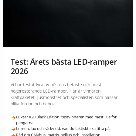
Test: Årets bästa LED-ramper
2026
Vi har testat fyra av höstens hetaste och mest
högpresterande LED-ramper. Här är vinnaren,
kraftpaketet, ljusmonstret och specialisten som passar
olika fordon och behov.
Luxtar X20 Black Edition: testvinnaren med mest ljus för
pengarna
Lumen, lux och räckvidd: vad du faktiskt ska titta på
Råd om CANbus, matrix-helljus och installation