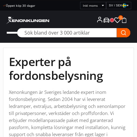
Öppet köp 30 dagar
SV / SEK
▾
Välj
prisvisning
0
Experter på
fordonsbelysning
Xenonkungen är Sveriges ledande expert inom
fordonsbelysning. Sedan 2004 har vi levererat
ledramper, extraljus, arbetsbelysning och xenonlampor
till privatpersoner, verkstäder och proffsfordon. Vi
erbjuder modellanpassade paket med garanterad
passform, kompletta lösningar med installation, kunnig
support och snabba leveranser från eget lager i