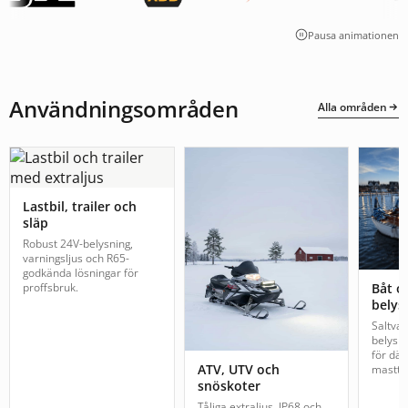
Pausa animationen
Användningsområden
Alla områden
Lastbil, trailer och
släp
Robust 24V-belysning,
varningsljus och R65-
godkända lösningar för
proffsbruk.
Båt o
belys
Saltva
belysn
för däc
ATV, UTV och
mastto
snöskoter
Tåliga extraljus, IP68 och