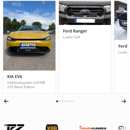
Ford Ranger
Luxtar X24
Ford 
Luxtar
KIA EV6
Infällnadspaket LUXTAR
X20 Black Edition