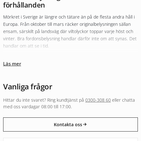
förhållanden
Mörkret i Sverige är längre och tätare än på de flesta andra håll i
Europa. Från oktober till mars räcker originalbelysningen sällan
ensam, särskilt på landsväg där viltolyckor toppar varje höst och
vinter. Bra fordonsbelysning handlar därför inte om att synas. Det
handlar om att se i tid.
Olika typer av belysning fyller olika roller
Läs mer
Sortimentet hos Xenonkungen är uppbyggt kring den tanken.
Originalbelysningen i halv- och helljus kompletteras ofta med
LED-
konvertering
för bättre färgtemperatur och räckvidd. För längre
Vanliga frågor
sträckor i mörker fyller
extraljus
och LED-ramper en helt annan
funktion än vad originalljuset klarar, både i räckvidd och i ljusbild.
Hittar du inte svaret? Ring kundtjänst på
0300-308 60
eller chatta
Arbetsbelysning och varningsljus följer separata regelverk och är
med oss vardagar 08:00 till 17:00.
byggda för andra användningar, från entreprenadmaskin i skogen
till varningsljus på utryckningsfordon.
Kontakta oss
E-godkänt för väg eller byggt för annan användning