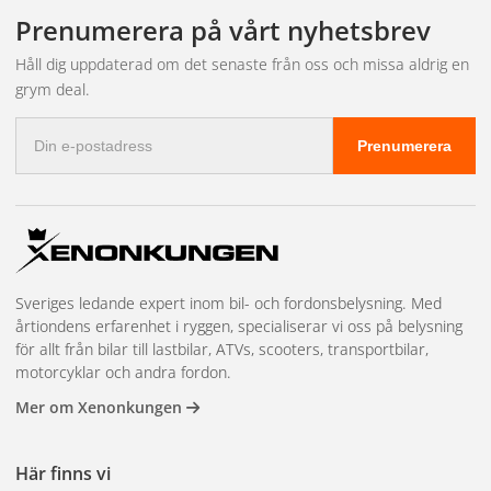
leveransen och bokar in tid hos närmaste partnerverkstad.
fakturabetalning, mängdrabatter, en dedikerad kundansvarig och
Prenumerera på vårt nyhetsbrev
prioriterad lagerreservation på högvolymsartiklar. Vi har även
showroom i Kungsbacka för demonstrationer och teknisk
Håll dig uppdaterad om det senaste från oss och missa aldrig en
rådgivning. Läs mer och kom igång på
återförsäljarsidan
.
grym deal.
E-
Prenumerera
postadress
Sveriges ledande expert inom bil- och fordonsbelysning. Med
årtiondens erfarenhet i ryggen, specialiserar vi oss på belysning
för allt från bilar till lastbilar, ATVs, scooters, transportbilar,
motorcyklar och andra fordon.
Mer om Xenonkungen
Här finns vi