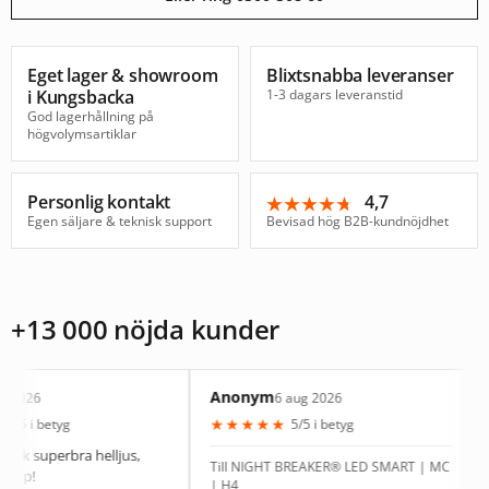
Eget lager & showroom
Blixtsnabba leveranser
i Kungsbacka
1-3 dagars leveranstid
God lagerhållning på
högvolymsartiklar
Personlig kontakt
4,7
★★★★★
★★★★★
Egen säljare & teknisk support
Bevisad hög B2B-kundnöjdhet
+13 000 nöjda kunder
Anonym
Patrik
6 aug 2026
★
★
★
★
★
★
★
★
tyg
5/5 i betyg
erbra helljus,
Bra lam
Till NIGHT BREAKER® LED SMART | MC
| H4