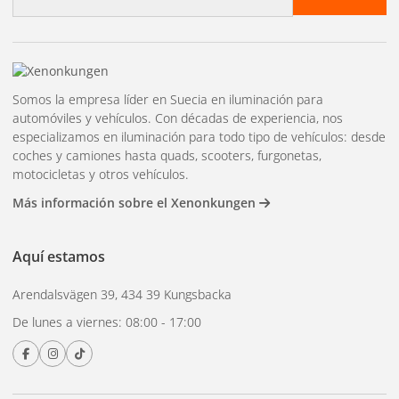
un transformador de 12 V.
B22
– Casquillo de bayoneta, común en el Reino
Unido
Compra fuentes de luz
Somos la empresa líder en Suecia en iluminación para
automóviles y vehículos. Con décadas de experiencia, nos
especializamos en iluminación para todo tipo de vehículos: desde
en Xenonkungen.
coches y camiones hasta quads, scooters, furgonetas,
motocicletas y otros vehículos.
Más información sobre el Xenonkungen
Amplia gama de lámparas LED de Philips, OSRAM y otras
marcas. Entrega rápida y plazo de devolución de 30 días.
Aquí estamos
Arendalsvägen 39, 434 39 Kungsbacka
De lunes a viernes: 08:00 - 17:00