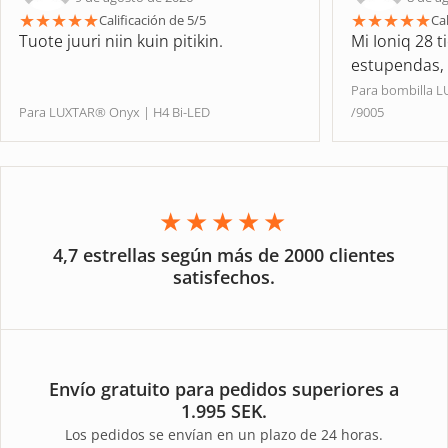
★
★
★
★
★
★
★
★
★
★
Calificación de 5/5
Cal
Tuote juuri niin kuin pitikin.
Mi Ioniq 28 t
estupendas, ¡
Para bombilla 
Para LUXTAR® Onyx | H4 Bi-LED
/9005
★★★★★
4,7 estrellas según más de 2000 clientes
satisfechos.
Envío gratuito para pedidos superiores a
1.995 SEK.
Los pedidos se envían en un plazo de 24 horas.