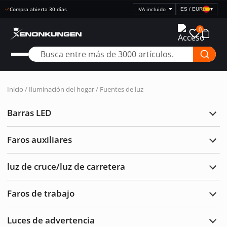
Entrega rápida
ES / EUR
▾
Seleccionar
visualización
0
de
precios
Inicio
/
Iluminación del hogar
/ Fuentes de luz
Barras LED
Ampl
Barr
LED
Faros auxiliares
Ampl
Faro
auxil
luz de cruce/luz de carretera
Ampl
luz
de
Faros de trabajo
cruc
Ampl
de
Faro
carre
de
Luces de advertencia
traba
Ampl