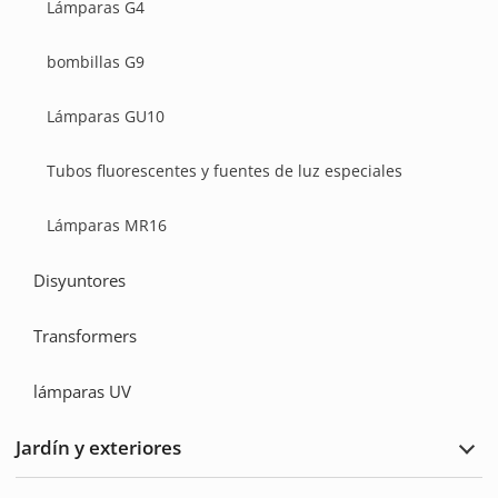
Lámparas G4
bombillas G9
Lámparas GU10
Tubos fluorescentes y fuentes de luz especiales
Lámparas MR16
Disyuntores
Transformers
lámparas UV
Jardín y exteriores
Ampl
Jard
y