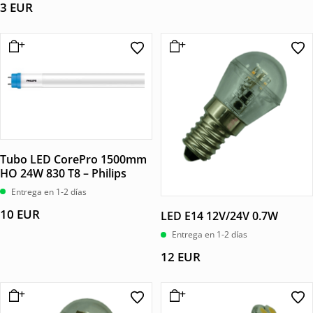
5.00
3
EUR
de 5
Tubo LED CorePro 1500mm
HO 24W 830 T8 – Philips
Entrega en 1-2 días
10
EUR
LED E14 12V/24V 0.7W
Entrega en 1-2 días
12
EUR