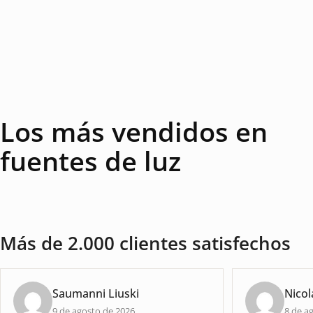
Los más vendidos en
fuentes de luz
Más de 2.000 clientes satisfechos
Saumanni Liuski
Nicol
9 de agosto de 2026
8 de a