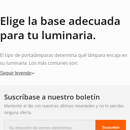
Elige la base adecuada
para tu luminaria.
El tipo de portalámparas determina qué lámpara encaja en
su luminaria. Los más comunes son:
Seguir leyendo
E27
– Casquillo Edison grande, clásico en lámparas de
techo y de pie.
E14
– Tornillo Edison pequeño, para accesorios
Suscríbase a nuestro boletín
decorativos y vitrinas.
Mantente al día con nuestras últimas novedades y no te pierdas
GU10
– Foco con sistema de bloqueo giratorio, 230 V
ninguna oferta.
G4 y G9
– Casquillo para luminarias de diseño
MR16
– Lámpara reflectora, generalmente requiere
Correo
Suscribir
electrónico