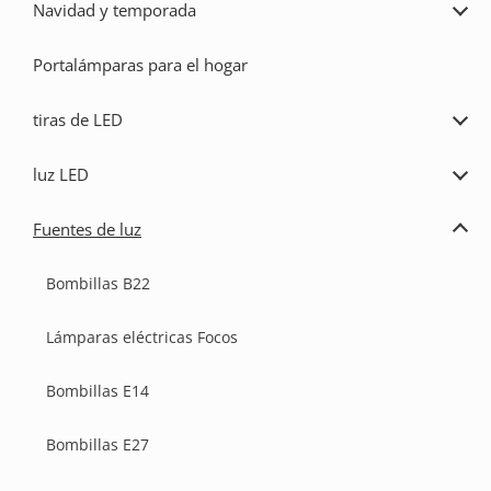
Navidad y temporada
Ampl
Navi
y
Portalámparas para el hogar
temp
tiras de LED
Ampl
tiras
de
luz LED
LED
Ampl
luz
LED
Fuentes de luz
Ampl
Fuen
de
Bombillas B22
luz
Lámparas eléctricas Focos
Bombillas E14
Bombillas E27