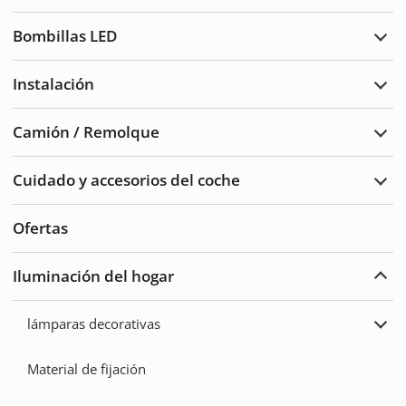
Luce
de
Bombillas LED
adve
Ampl
Bomb
LED
Instalación
Ampl
Insta
Camión / Remolque
Ampl
Cam
/
Cuidado y accesorios del coche
Remo
Ampl
Cuid
del
Ofertas
auto
y
acce
Iluminación del hogar
Ampl
Ilum
del
lámparas decorativas
hoga
Ampl
lámp
deco
Material de fijación