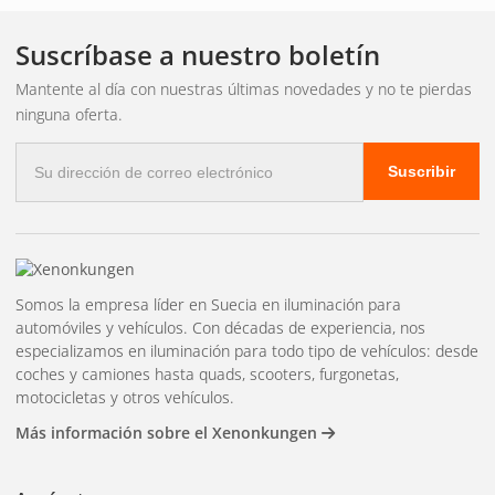
espacios pequeños, como la cocina de una caravana o un
armario. Los de 130-143 mm se utilizan como iluminación
Suscríbase a nuestro boletín
principal en cabinas de camiones y caravanas grandes,
Mantente al día con nuestras últimas novedades y no te pierdas
donde se necesita más luz por lámpara.
ninguna oferta.
Correo
Elección de color del
Suscribir
electrónico
marco
Somos la empresa líder en Suecia en iluminación para
Las luces interiores redondas suelen venir en varios colores
automóviles y vehículos. Con décadas de experiencia, nos
para el marco frontal: cromo, blanco, negro, mate o dorado.
especializamos en iluminación para todo tipo de vehículos: desde
Elija un color que combine con el interior del vehículo.
coches y camiones hasta quads, scooters, furgonetas,
Funcionalmente son idénticas; es una cuestión puramente
motocicletas y otros vehículos.
estética.
Más información sobre el Xenonkungen