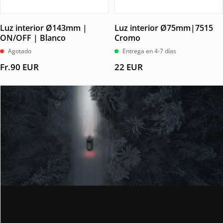
Luz interior Ø143mm |
Luz interior Ø75mm|7515
ON/OFF | Blanco
Cromo
Agotado
Entrega en 4-7 días
Fr.
90
EUR
22
EUR