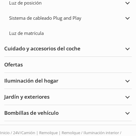
Luz de posición
Ampl
Luz
de
Sistema de cableado Plug and Play
posi
Ampl
Sist
de
Luz de matrícula
cabl
Plug
and
Cuidado y accesorios del coche
Play
Ampl
Cuid
del
Ofertas
auto
y
acce
Iluminación del hogar
Ampl
Ilum
del
Jardín y exteriores
hoga
Ampl
Jard
y
Bombillas de vehículo
Exte
Ampl
Bomb
de
vehí
Inicio
/
24V/Camión | Remolque | Remolque
/
Iluminación interior
/