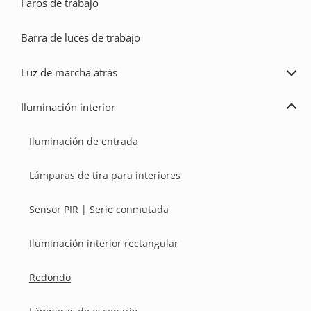
Faros de trabajo
traba
Barra de luces de trabajo
Luz de marcha atrás
Ampl
Luz
de
Iluminación interior
marc
Ampl
atrás
Ilum
inter
Iluminación de entrada
Lámparas de tira para interiores
Sensor PIR | Serie conmutada
Iluminación interior rectangular
Redondo