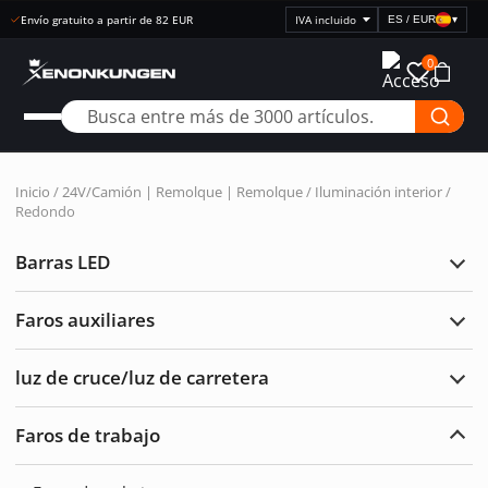
Compra abierta 30 días
ES / EUR
▾
Seleccionar
visualización
0
de
precios
Inicio
/
24V/Camión | Remolque | Remolque
/
Iluminación interior
/
Redondo
Barras LED
Ampl
Barr
LED
Faros auxiliares
Ampl
Faro
auxil
luz de cruce/luz de carretera
Ampl
luz
de
Faros de trabajo
cruc
Ampl
de
Faro
carre
de