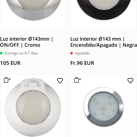
Luz interior Ø143mm |
Luz interior Ø143 mm |
ON/OFF | Cromo
Encendido/Apagado | Negra
Entrega en 4-7 días
Agotado
105
EUR
Fr.
96
EUR