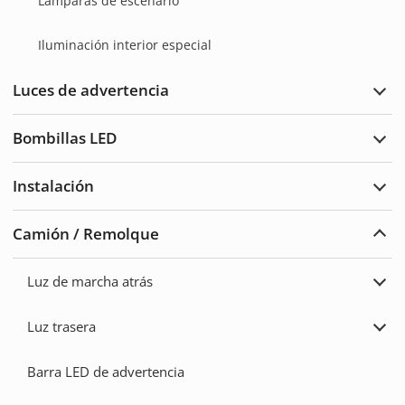
Lámparas de escenario
Iluminación interior especial
Luces de advertencia
Ampl
Luce
de
Bombillas LED
adve
Ampl
Bomb
LED
Instalación
Ampl
Insta
Camión / Remolque
Ampl
Cam
/
Luz de marcha atrás
Remo
Ampl
Luz
de
Luz trasera
marc
Ampl
atrás
Luz
trase
Barra LED de advertencia