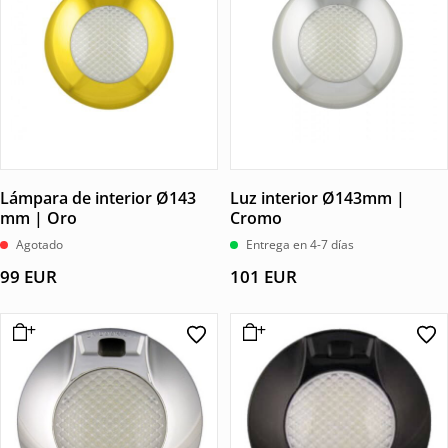
Lámpara de interior Ø143
Luz interior Ø143mm |
mm | Oro
Cromo
Agotado
Entrega en 4-7 días
99
EUR
101
EUR