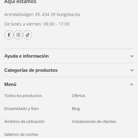
Con o sin interruptor
Aquí estamos
Arendalsvägen 39, 434 39 Kungsbacka
Los modelos con botón de encendido/apagado integrado
De lunes a viernes: 08:00 - 17:00
permiten encender y apagar la luz directamente sin
necesidad de un interruptor central. Resultan prácticos en
espacios donde no se desea instalar cableado adicional
Ayuda e información
para un interruptor independiente. Los modelos sin botón
requieren que la luz se controle desde un panel central o
Categorías de productos
mediante un sensor de puerta.
Menú
Todos los productos
Ofertas
Ensamblado y listo
Blog
Ámbitos de utilización
Instalaciones de clientes
Selector de coches