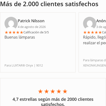
Más de 2.000 clientes satisfechos
Patrick Nilsson
Anón
4 de agosto de 2026
3 de a
★
★
★
★
★
★
★
★
★
★
Calificación de 5/5
Cal
Buenas lámparas
Rápido, lleg
realizar el p
Para lámparas 
Para LUXTAR® Onyx | 9012
XENONKUNGE
★★★★★
4,7 estrellas según más de 2000 clientes
satisfechos.