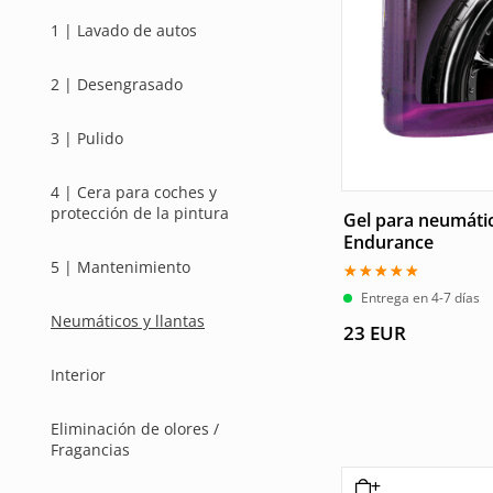
1 | Lavado de autos
2 | Desengrasado
3 | Pulido
4 | Cera para coches y
protección de la pintura
Gel para neumáti
Endurance
5 | Mantenimiento
Valorado
Entrega en 4-7 días
con
Neumáticos y llantas
5.00
23
EUR
de 5
Interior
Eliminación de olores /
Fragancias