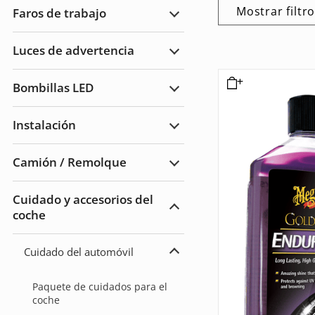
cruce/luz
Mostrar filtr
Faros de trabajo
de
Ampliar
carretera
Faros
de
Luces de advertencia
trabajo
Ampliar
Luces
de
Bombillas LED
advertencia
Ampliar
Bombillas
LED
Instalación
Ampliar
Instalación
Camión / Remolque
Ampliar
Camión
/
Cuidado y accesorios del
Remolque
coche
Ampliar
Cuidado
del
automóvil
Cuidado del automóvil
y
Ampliar
accesorios
Cuidado
del
Paquete de cuidados para el
automóvil
coche