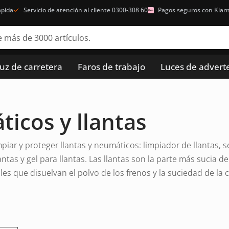
ápida
Servicio de atención al cliente 0300-308 60
Pagos seguros con Klar
luz de carretera
Faros de trabajo
Luces de advert
icos y llantas
piar y proteger llantas y neumáticos: limpiador de llantas, se
antas y gel para llantas. Las llantas son la parte más sucia d
es que disuelvan el polvo de los frenos y la suciedad de la c