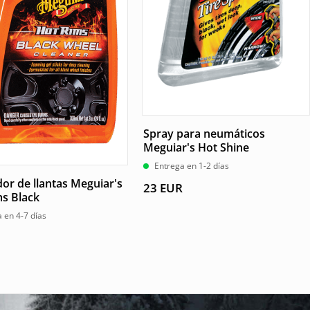
Spray para neumáticos
Meguiar's Hot Shine
Entrega en 1-2 días
or de llantas Meguiar's
23
EUR
s Black
 en 4-7 días