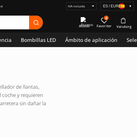
na
ES / EUR
▾
Seleccionar
visualización
0
de
Acceso
precios
encia
Bombillas LED
Ámbito de aplicación
Sele
llador de llantas,
el coche y requieren
arretera sin dañar la