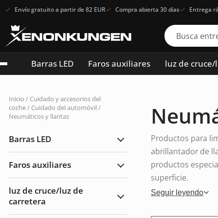
Envío gratuito a partir de 82 EUR
Compra abierta 30 días
Entrega r
Barras LED
Faros auxiliares
luz de cruce/
Inicio
/
Cuidado y accesorios del
Neumát
coche
/
Cuidado del automóvil
/
Neumáticos y llantas
Productos para lim
Barras LED
Ampliar
Barras
abrillantador de ll
LED
Faros auxiliares
productos especial
Ampliar
Faros
superficie.
auxiliares
luz de cruce/luz de
Seguir leyendo
carretera
Ampliar
luz
de