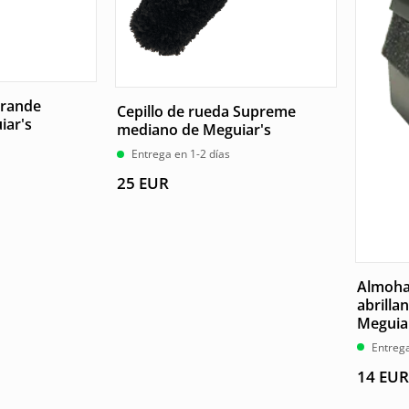
grande
Cepillo de rueda Supreme
iar's
mediano de Meguiar's
Entrega en 1-2 días
25
EUR
Almohad
abrilla
Meguia
Entrega
14
EUR