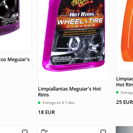
cos Meguiar's
Limpiad
Hot Rim
Limpiallantas Meguiar's Hot
Entrega
Rims
25
EUR
Entrega en 4-7 días
18
EUR