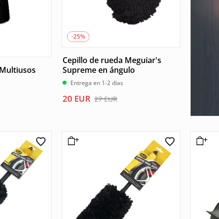
-25%
Cepillo de rueda Meguiar's
 Multiusos
Supreme en ángulo
Entrega en 1-2 días
El
El
20
EUR
27
EUR
precio
precio
original
actual
era:
es:
27 EUR.
20 EUR.