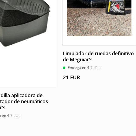
Limpiador de ruedas definitivo
de Meguiar's
Entrega en 4-7 días
21
EUR
illa aplicadora de
ntador de neumáticos
r's
 en 4-7 días