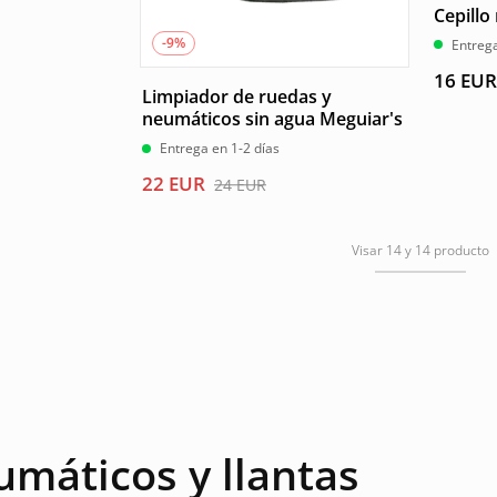
Cepillo
-9%
Entrega
16
EUR
Limpiador de ruedas y
neumáticos sin agua Meguiar's
Entrega en 1-2 días
El
El
22
EUR
24
EUR
precio
precio
original
actual
Visar 14 y 14 producto
era:
es:
24 EUR.
22 EUR.
máticos y llantas