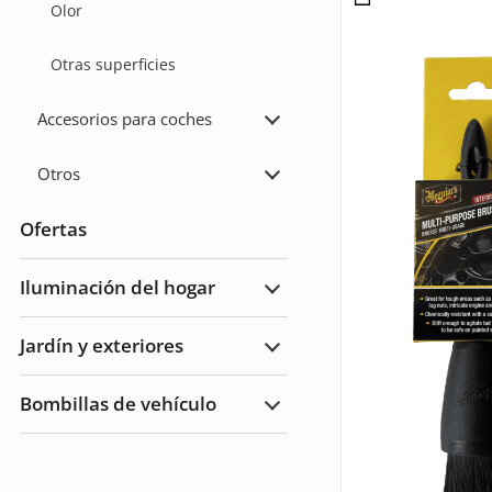
Olor
Otras superficies
Accesorios para coches
Ampliar
Accesorios
para
Otros
coches
Ampliar
Otros
Ofertas
Iluminación del hogar
Ampliar
Iluminación
del
Jardín y exteriores
hogar
Ampliar
Jardín
y
Bombillas de vehículo
Exteriores
Ampliar
Bombillas
de
vehículo