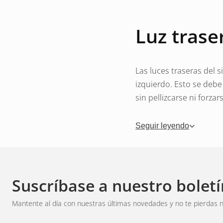
Luz trase
Las luces traseras del 
izquierdo. Esto se debe 
sin pellizcarse ni forza
Longitud 
Seguir leyendo
adecuado
Suscríbase a nuestro boletí
Las luces vienen con ca
Mantente al día con nuestras últimas novedades y no te pierdas n
según la distancia entre 
demasiado corto, necesi