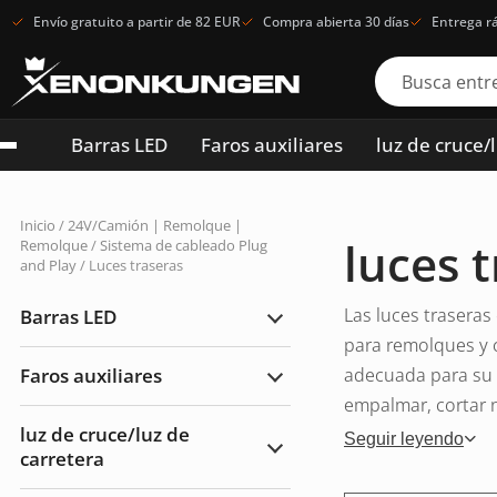
Envío gratuito a partir de 82 EUR
Compra abierta 30 días
Entrega r
Barras LED
Faros auxiliares
luz de cruce/
Inicio
/
24V/Camión | Remolque |
luces 
Remolque
/
Sistema de cableado Plug
and Play
/ Luces traseras
Las luces trasera
Barras LED
Ampliar
Barras
para remolques y 
LED
Faros auxiliares
adecuada para su p
Ampliar
Faros
empalmar, cortar ni
auxiliares
luz de cruce/luz de
Seguir leyendo
carretera
Ampliar
luz
de