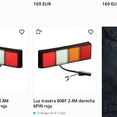
169
EUR
169
EU
 1.8M
Luz trasera 80BF 2.4M derecha
roja
6PIN roja
Entrega en 4-7 días