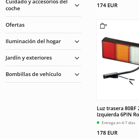
Cuidado y accesorios del
174
EUR
coche
Ampliar
Cuidado
del
automóvil
Ofertas
y
accesorios
Iluminación del hogar
Ampliar
Iluminación
del
Jardín y exteriores
hogar
Ampliar
Jardín
y
Bombillas de vehículo
Exteriores
Ampliar
Bombillas
de
vehículo
Luz trasera 80BF
Izquierda 6PIN Ro
Entrega en 4-7 días
178
EUR