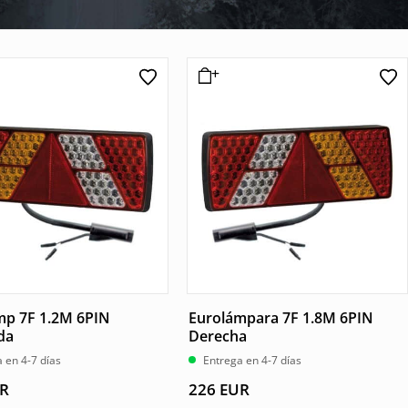
mp 7F 1.2M 6PIN
Eurolámpara 7F 1.8M 6PIN
da
Derecha
 en 4-7 días
Entrega en 4-7 días
R
226
EUR