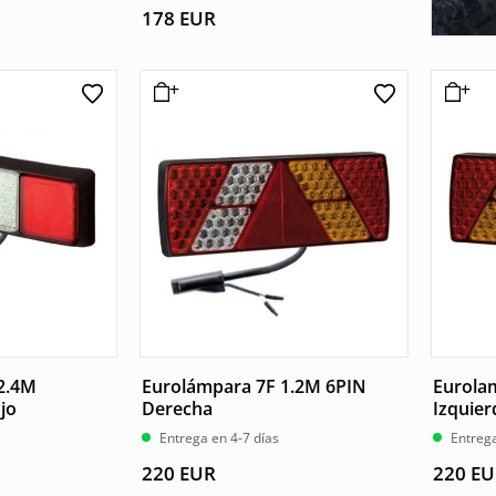
178
EUR
 2.4M
Eurolámpara 7F 1.2M 6PIN
Eurola
jo
Derecha
Izquier
Entrega en 4-7 días
Entrega
220
EUR
220
EU