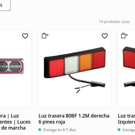
os
14 produkter visas
era | Luz
Luz trasera 80BF 1.2M derecha
Luz tra
tentes | Luces
6 pines roja
Izquier
s de marcha
Entrega en 4-7 días
Entrega