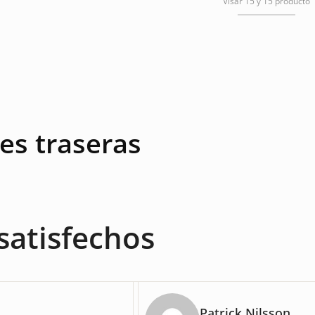
Visar 15 y 15 producto
es traseras
satisfechos
Patrick Nilsson