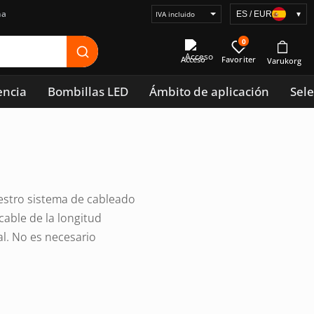
na
ES / EUR
▾
Seleccionar
visualización
0
de
Acceso
precios
encia
Bombillas LED
Ámbito de aplicación
Sele
uestro sistema de cableado
able de la longitud
al. No es necesario