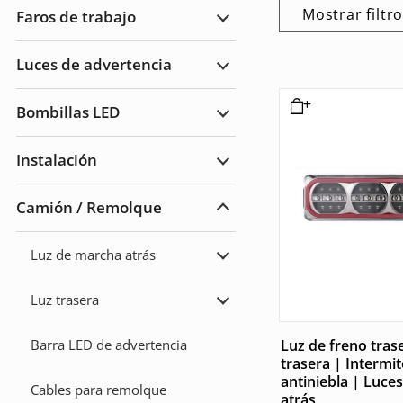
cruce/luz
Mostrar filtr
Faros de trabajo
de
Ampliar
carretera
Faros
de
Luces de advertencia
trabajo
Ampliar
Luces
de
Bombillas LED
advertencia
Ampliar
Bombillas
LED
Instalación
Ampliar
Instalación
Camión / Remolque
Ampliar
Camión
/
Luz de marcha atrás
Remolque
Ampliar
Luz
de
Luz trasera
marcha
Ampliar
atrás
Luz
trasera
Luz de freno tras
Barra LED de advertencia
trasera | Intermi
antiniebla | Luce
Cables para remolque
atrás