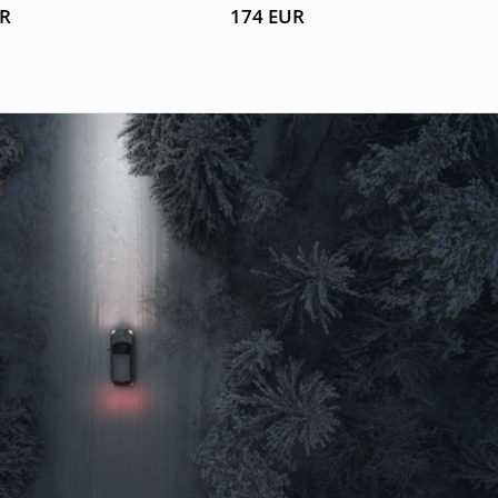
R
174
EUR