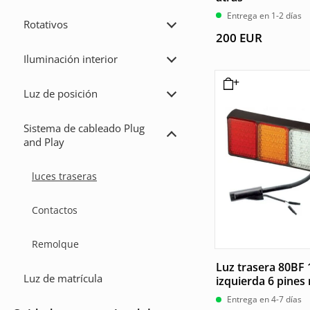
Entrega en 1-2 días
Rotativos
Ampliar
200
EUR
Rotativos
Iluminación interior
Ampliar
Iluminación
interior
Luz de posición
Ampliar
Luz
de
Sistema de cableado Plug
posición
Ampliar
and Play
Sistema
de
cableado
luces traseras
Plug
and
Play
Contactos
Remolque
Luz trasera 80BF
Luz de matrícula
izquierda 6 pines 
Entrega en 4-7 días