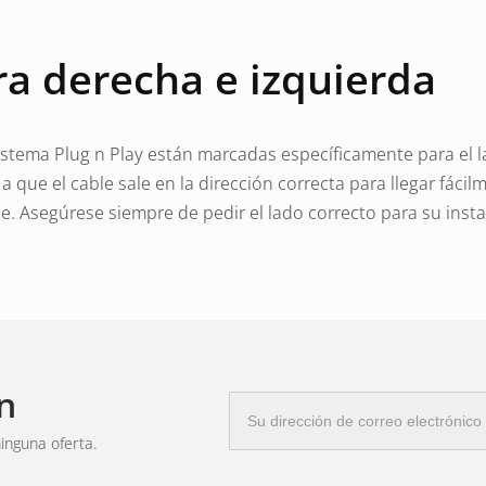
ra derecha e izquierda
sistema Plug n Play están marcadas específicamente para el 
a que el cable sale en la dirección correcta para llegar fácil
rse. Asegúrese siempre de pedir el lado correcto para su insta
del cable: elige el tamañ
.
n
Correo
bles de diferentes longitudes, generalmente de 1,2 a 2,4 metr
electrónico
inguna oferta.
la posición de la luz trasera y el extremo del cable principal.
tará una extensión. Si es demasiado largo, deberá enrollarl