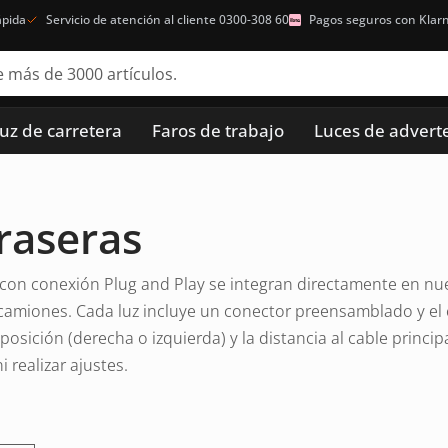
ápida
Servicio de atención al cliente 0300-308 60
Pagos seguros con Klar
luz de carretera
Faros de trabajo
Luces de advert
traseras
s con conexión Plug and Play se integran directamente en n
camiones. Cada luz incluye un conector preensamblado y el c
osición (derecha o izquierda) y la distancia al cable princip
 realizar ajustes.