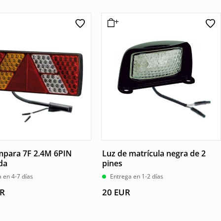
mpara 7F 2.4M 6PIN
Luz de matrícula negra de 2
da
pines
 en 4-7 días
Entrega en 1-2 días
R
20
EUR