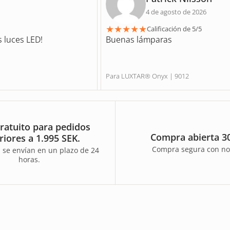
4 de agosto de 2026
★
★
★
★
★
Calificación de 5/5
s luces LED!
Buenas lámparas
Para LUXTAR® Onyx | 9012
ratuito para pedidos
Compra abierta 30
riores a 1.995 SEK.
Compra segura con no
 se envían en un plazo de 24
horas.