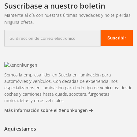
Suscríbase a nuestro boletín
semanas a un par de meses. Ideal para quienes disfrutan
Mantente al día con nuestras últimas novedades y no te pierdas
encerando su coche con regularidad y aprecian el proceso.
ninguna oferta.
SELLO
El sellador es un producto sintético que se adhiere
Correo
con mayor firmeza a la pintura y dura más tiempo,
Suscribir
electrónico
generalmente de 3 a 6 meses. Proporciona un brillo más
nítido y similar al de un espejo en comparación con la cera
tradicional. Se aplica de la misma manera que la cera, pero
requiere un poco más de cuidado.
Somos la empresa líder en Suecia en iluminación para
automóviles y vehículos. Con décadas de experiencia, nos
Protección cerámica
El recubrimiento cerámico es la
especializamos en iluminación para todo tipo de vehículos: desde
solución más duradera. Un tratamiento cerámico
coches y camiones hasta quads, scooters, furgonetas,
profesional puede durar de 2 a 5 años. La protección es
motocicletas y otros vehículos.
extremadamente dura, hidrófuga y resistente a los
Más información sobre el Xenonkungen
productos químicos. Requiere una preparación minuciosa
de la pintura y su aplicación es más compleja.
Aquí estamos