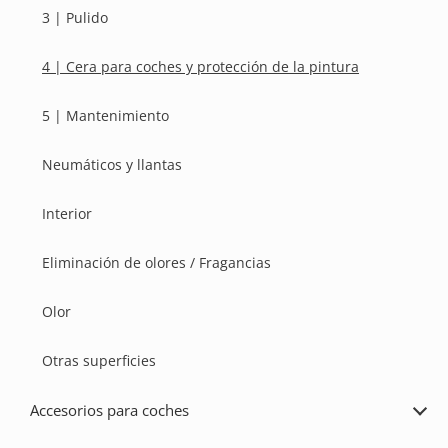
3 | Pulido
4 | Cera para coches y protección de la pintura
5 | Mantenimiento
Neumáticos y llantas
Interior
Eliminación de olores / Fragancias
Olor
Otras superficies
Accesorios para coches
Ampl
Acce
para