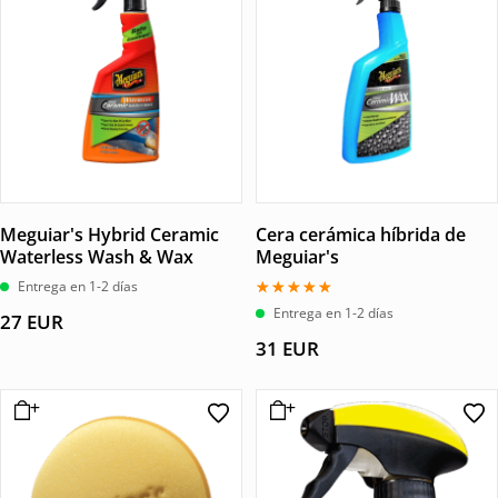
Meguiar's Hybrid Ceramic
Cera cerámica híbrida de
Waterless Wash & Wax
Meguiar's
Entrega en 1-2 días
Valorado
Entrega en 1-2 días
27
EUR
con
5.00
31
EUR
de 5