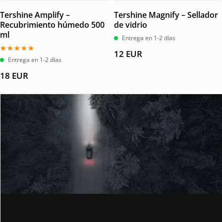
Tershine Amplify –
Tershine Magnify – Sellador
Recubrimiento húmedo 500
de vidrio
ml
Entrega en 1-2 días
12
EUR
Valorado
Entrega en 1-2 días
con
5.00
18
EUR
de 5