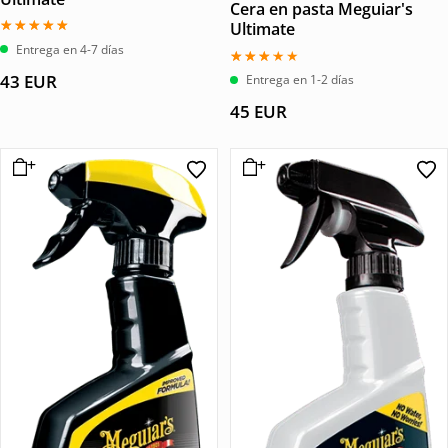
Cera en pasta Meguiar's
Ultimate
Valorado
Entrega en 4-7 días
con
5.00
Valorado
43
EUR
Entrega en 1-2 días
de 5
con
3.00
45
EUR
de 5