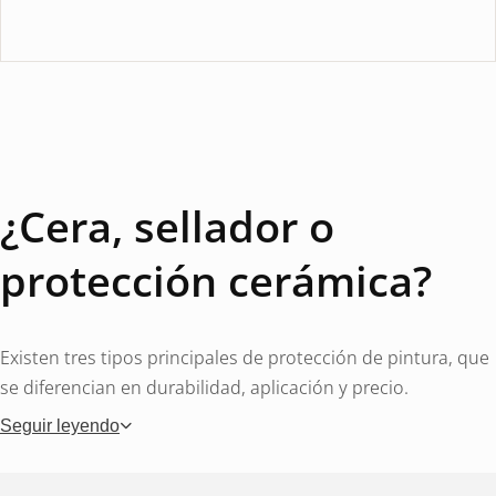
¿Cera, sellador o
protección cerámica?
Existen tres tipos principales de protección de pintura, que
se diferencian en durabilidad, aplicación y precio.
Seguir leyendo
cera para coches
El barniz de carnauba o sintético es la
opción clásica. Proporciona un brillo cálido e intenso y es
fácil de aplicar a mano. Su duración varía de unas pocas