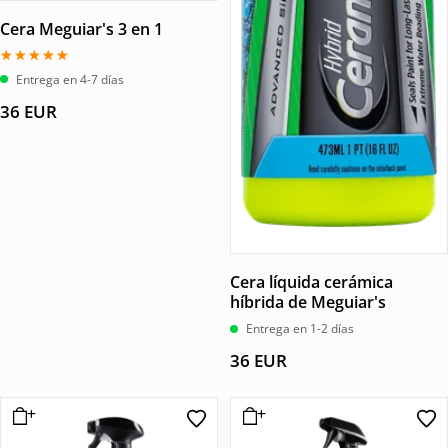
Cera Meguiar's 3 en 1
Valorado
Entrega en 4-7 días
con
5.00
36
EUR
de 5
Cera líquida cerámica
híbrida de Meguiar's
Entrega en 1-2 días
36
EUR