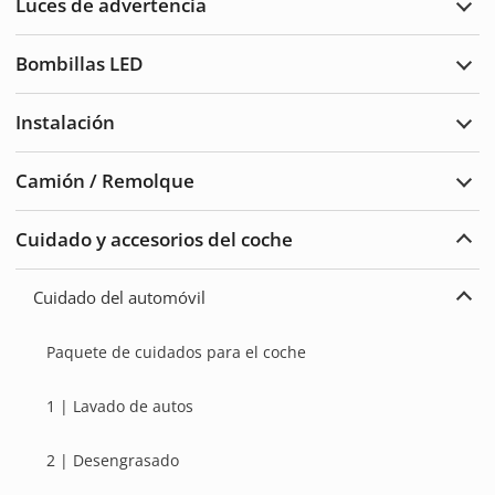
Luces de advertencia
traba
Ampl
Luce
de
Bombillas LED
adve
Ampl
Bomb
LED
Instalación
Ampl
Insta
Camión / Remolque
Ampl
Cam
/
Cuidado y accesorios del coche
Remo
Ampl
Cuid
del
Cuidado del automóvil
auto
Ampl
y
Cuid
acce
del
Paquete de cuidados para el coche
auto
1 | Lavado de autos
2 | Desengrasado