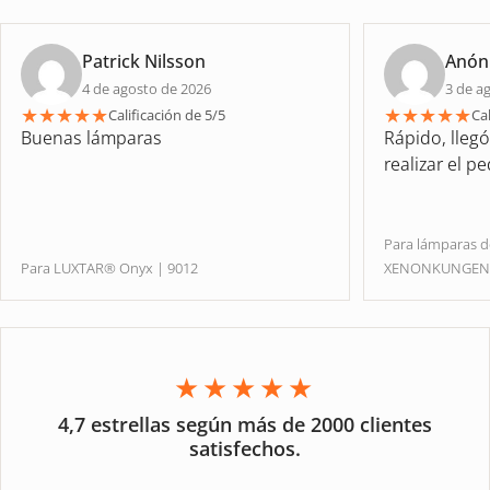
Patrick Nilsson
Anón
4 de agosto de 2026
3 de a
★
★
★
★
★
★
★
★
★
★
Calificación de 5/5
Cal
Buenas lámparas
Rápido, lleg
realizar el p
Para lámparas 
Para LUXTAR® Onyx | 9012
XENONKUNGE
★★★★★
4,7 estrellas según más de 2000 clientes
satisfechos.