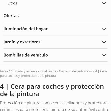
Otros
coch
Ampl
Otro
Ofertas
Iluminación del hogar
Ampl
Ilum
del
Jardín y exteriores
hoga
Ampl
Jard
y
Bombillas de vehículo
Exte
Ampl
Bomb
de
vehí
Inicio
/
Cuidado y accesorios del coche
/
Cuidado del automóvil
/ 4 | Cera
para coches y protección de la pintura
4 | Cera para coches y protección
de la pintura
Protección de pintura como ceras, selladores y protectores
cerámicos para proteger la pintura de su automóvil contra