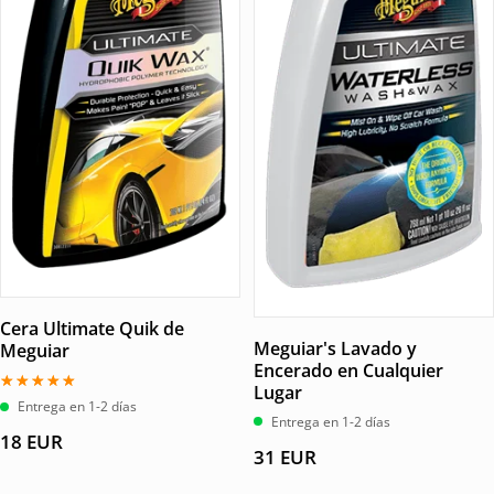
Cera Ultimate Quik de
Meguiar's Lavado y
Meguiar
Encerado en Cualquier
Lugar
Valorado
Entrega en 1-2 días
con
Entrega en 1-2 días
5.00
18
EUR
de 5
31
EUR