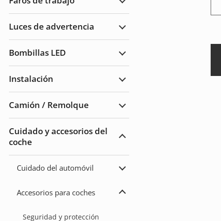
Faros de trabajo
de
Ampliar
carretera
Faros
de
Luces de advertencia
trabajo
Ampliar
Luces
de
Bombillas LED
advertencia
Ampliar
Bombillas
LED
Instalación
Ampliar
Instalación
Camión / Remolque
Ampliar
Camión
/
Cuidado y accesorios del
Remolque
coche
Ampliar
Cuidado
del
automóvil
Cuidado del automóvil
y
Ampliar
accesorios
Cuidado
del
Accesorios para coches
automóvil
Ampliar
Accesorios
para
Seguridad y protección
coches