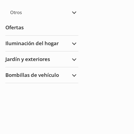
Otros
Ampliar
Otros
Ofertas
Iluminación del hogar
Ampliar
Iluminación
del
Jardín y exteriores
hogar
Ampliar
Jardín
y
Bombillas de vehículo
Exteriores
Ampliar
Bombillas
de
vehículo