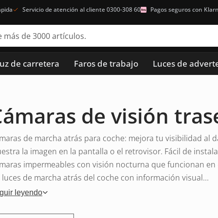
ápida
Servicio de atención al cliente 0300-308 60
Pagos seguros con Klar
luz de carretera
Faros de trabajo
Luces de advert
ámaras de visión tras
maras de marcha atrás para coche: mejora tu visibilidad al
estra la imagen en la pantalla o el retrovisor. Fácil de instala
maras impermeables con visión nocturna que funcionan en 
s luces de marcha atrás del coche con información visual...
guir leyendo