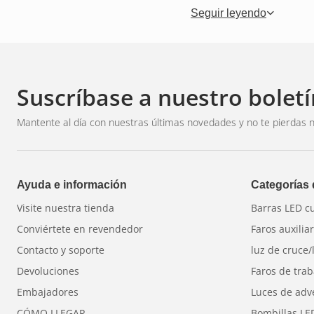
pantalla en el habitácu
Seguir leyendo
monitor externo. La may
giro del vehículo.
Instalaci
Suscríbase a nuestro boletí
Mantente al día con nuestras últimas novedades y no te pierdas n
Las cámaras de visión t
la misma. La cámara se 
poner la marcha atrás. 
Ayuda e información
Categorías
de las instalaciones tar
Visite nuestra tienda
Barras LED c
Conviértete en revendedor
Faros auxilia
Cómo eleg
Contacto y soporte
luz de cruce/
Devoluciones
Faros de trab
adecuad
Embajadores
Luces de adv
CÓMO LLEGAR
Bombillas LE