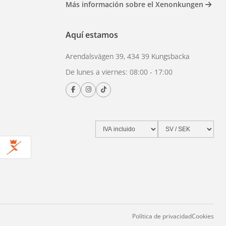
Más información sobre el Xenonkungen
ás importantes. Una
visión nocturna
Aquí estamos
a al agua (IP67+) es un
Arendalsvägen 39, 434 39 Kungsbacka
De lunes a viernes: 08:00 - 17:00
Política de privacidad
Cookies