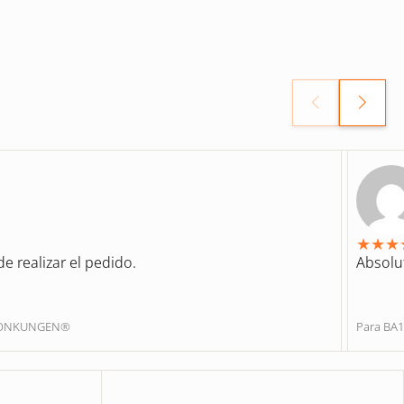
★
★
★
e realizar el pedido.
Absolu
ENONKUNGEN®
Para BA1