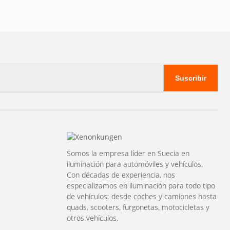
la incorporada o un
que muestran el radio de
Suscribir
dad independiente sobre
tiva automáticamente al
l vehículo. La mayoría
Somos la empresa líder en Suecia en
iluminación para automóviles y vehículos.
rasera
Con décadas de experiencia, nos
especializamos en iluminación para todo tipo
de vehículos: desde coches y camiones hasta
quads, scooters, furgonetas, motocicletas y
otros vehículos.