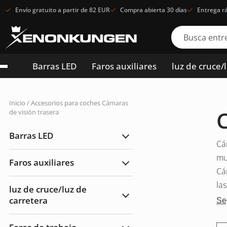
Envío gratuito a partir de 82 EUR
Compra abierta 30 días
Entrega r
Barras LED
Faros auxiliares
luz de cruce/
Inicio
/
Accesorios para coches
Cámaras
C
de visión trasera
Barras LED
Ampliar
Cá
Barras
LED
mu
Faros auxiliares
Ampliar
Cá
Faros
auxiliares
la
luz de cruce/luz de
carretera
Ampliar
Se
luz
de
cruce/luz