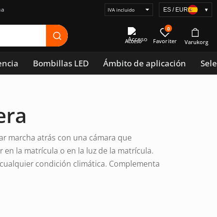
na
ES / EUR
▾
Seleccionar
visualización
0
de
Acceso
precios
encia
Bombillas LED
Ámbito de aplicación
Sele
era
 dar marcha atrás con una cámara que
r en la matrícula o en la luz de la matrícula.
cualquier condición climática. Complementa