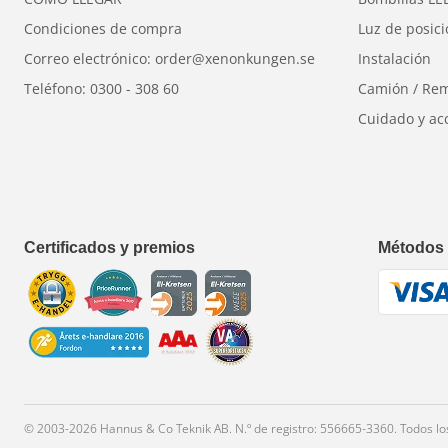
La resolución, el gran 
Condiciones de compra
Luz de posic
cámara con un gran ang
Correo electrónico: order@xenonkungen.se
Instalación
infrarroja proporciona 
Teléfono: 0300 - 308 60
Camión / Re
requisito para soportar
Cuidado y ac
¿Preguntas?
Contáctan
Certificados y premios
Métodos
© 2003-2026 Hannus & Co Teknik AB. N.º de registro: 556665-3360. Todos l