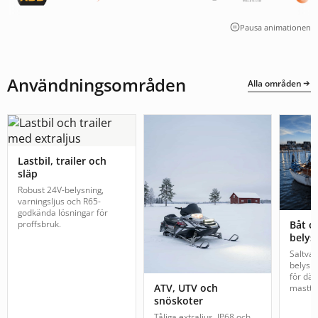
Pausa animationen
Användningsområden
Alla områden
Lastbil, trailer och
släp
Robust 24V-belysning,
varningsljus och R65-
godkända lösningar för
proffsbruk.
Båt o
belys
Saltva
belysn
för däc
ATV, UTV och
mastto
snöskoter
Tåliga extraljus, IP68 och