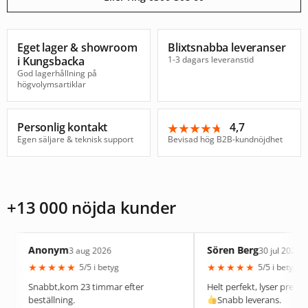
Eget lager & showroom
Blixtsnabba leveranser
i Kungsbacka
1-3 dagars leveranstid
God lagerhållning på
högvolymsartiklar
Personlig kontakt
4,7
★★★★★
★★★★★
Egen säljare & teknisk support
Bevisad hög B2B-kundnöjdhet
+13 000 nöjda kunder
nonym
Sören Berg
3 aug 2026
30 jul 2026
★
★
★
★
★
★
★
★
★
5/5 i betyg
5/5 i betyg
abbt,kom 23 timmar efter
Helt perfekt, lyser precis som den 
ställning.
Snabb leverans.