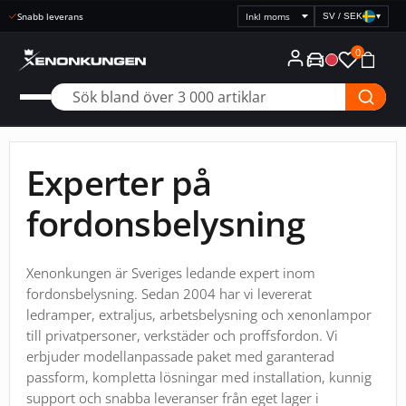
Snabb leverans
SV / SEK
▾
Välj
prisvisning
0
Experter på
fordonsbelysning
Xenonkungen är Sveriges ledande expert inom
fordonsbelysning. Sedan 2004 har vi levererat
ledramper, extraljus, arbetsbelysning och xenonlampor
till privatpersoner, verkstäder och proffsfordon. Vi
erbjuder modellanpassade paket med garanterad
passform, kompletta lösningar med installation, kunnig
support och snabba leveranser från eget lager i