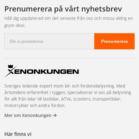
leveransen och bokar in tid hos närmaste partnerverkstad.
fakturabetalning, mängdrabatter, en dedikerad kundansvarig och
Prenumerera på vårt nyhetsbrev
prioriterad lagerreservation på högvolymsartiklar. Vi har även
showroom i Kungsbacka för demonstrationer och teknisk
Håll dig uppdaterad om det senaste från oss och missa aldrig en
rådgivning. Läs mer och kom igång på
återförsäljarsidan
.
grym deal.
E-
Prenumerera
postadress
Sveriges ledande expert inom bil- och fordonsbelysning. Med
årtiondens erfarenhet i ryggen, specialiserar vi oss på belysning
för allt från bilar till lastbilar, ATVs, scooters, transportbilar,
motorcyklar och andra fordon.
Mer om Xenonkungen
Här finns vi