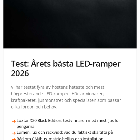
Test: Årets bästa LED-ramper
2026
Vi har testat fyra av höstens hetaste och mest
högpresterande LED-ramper. Här är vinnaren,
kraftpaketet, ljusmonstret och specialisten som passar
olika fordon och behov.
Luxtar X20 Black Edition: testvinnaren med mest ljus för
pengarna
Lumen, lux och räckvidd: vad du faktiskt ska titta på
Råd om CANbus, matrix-helljus och installation