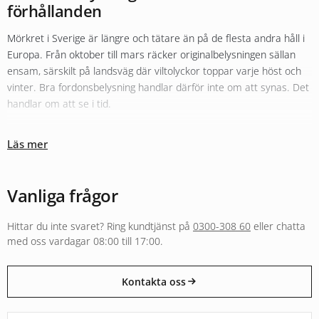
förhållanden
Mörkret i Sverige är längre och tätare än på de flesta andra håll i
Europa. Från oktober till mars räcker originalbelysningen sällan
ensam, särskilt på landsväg där viltolyckor toppar varje höst och
vinter. Bra fordonsbelysning handlar därför inte om att synas. Det
handlar om att se i tid.
Olika typer av belysning fyller olika roller
Läs mer
Sortimentet hos Xenonkungen är uppbyggt kring den tanken.
Originalbelysningen i halv- och helljus kompletteras ofta med
LED-
konvertering
för bättre färgtemperatur och räckvidd. För längre
Vanliga frågor
sträckor i mörker fyller
extraljus
och LED-ramper en helt annan
funktion än vad originalljuset klarar, både i räckvidd och i ljusbild.
Hittar du inte svaret? Ring kundtjänst på
0300-308 60
eller chatta
Arbetsbelysning och varningsljus följer separata regelverk och är
med oss vardagar 08:00 till 17:00.
byggda för andra användningar, från entreprenadmaskin i skogen
till varningsljus på utryckningsfordon.
Kontakta oss
E-godkänt för väg eller byggt för annan användning