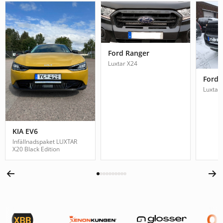
Ford Ranger
Luxtar X24
Ford 
Luxtar
KIA EV6
Infällnadspaket LUXTAR
X20 Black Edition