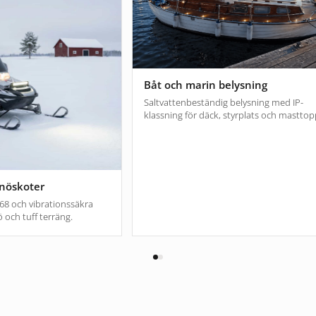
Båt och marin belysning
Saltvattenbeständig belysning med IP-
klassning för däck, styrplats och masttop
snöskoter
IP68 och vibrationssäkra
ö och tuff terräng.