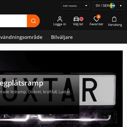
SV / SEK
▾
Välj
prisvisning
0
Logga in
vändningsområde
Bilväljare
regplåtsramp
ade ledramp. Diskret, kraftfull, Luxtar.