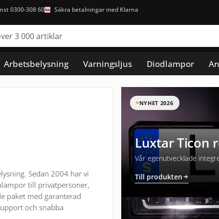
nst 0300-308 60
Säkra betalningar med Klarna
Arbetsbelysning
Varningsljus
Diodlampor
An
NYHET 2026
Luxtar Ticon 
Vår egenutvecklade integrer
lysning. Sedan 2004 har vi
Till produkten
lampor till privatpersoner,
de paket med garanterad
 support och snabba