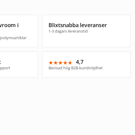
wroom i
Blixtsnabba leveranser
1-3 dagars leveranstid
gvolymsartiklar
t
4,7
★★★★★
★★★★★
upport
Bevisad hög B2B-kundnöjdhet