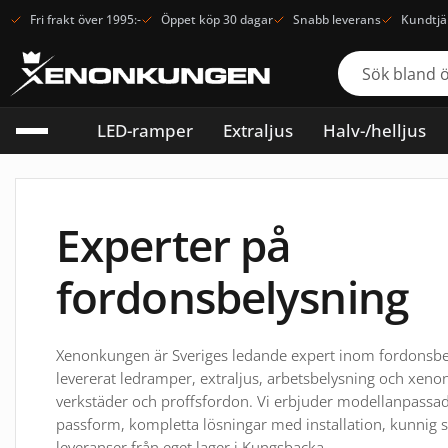
Fri frakt över 1995:-
Öppet köp 30 dagar
Snabb leverans
Kundtjä
LED-ramper
Extraljus
Halv-/helljus
Experter på
fordonsbelysning
Xenonkungen är Sveriges ledande expert inom fordonsbe
levererat ledramper, extraljus, arbetsbelysning och xenon
verkstäder och proffsfordon. Vi erbjuder modellanpassa
passform, kompletta lösningar med installation, kunnig
leveranser från eget lager i Kungsbacka.