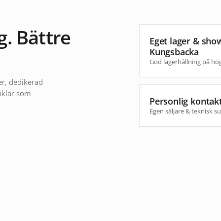
. Bättre
Eget lager & sho
Kungsbacka
God lagerhållning på hö
er, dedikerad
iklar som
Personlig kontak
Egen säljare & teknisk s