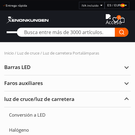
Entrega rápida
ES / EUR
▾
Seleccionar
visualización
0
de
precios
Inicio
/
Luz de cruce / Luz de carretera
Portalámparas
Barras LED
Ampl
Barr
LED
Faros auxiliares
Ampl
Faro
auxil
luz de cruce/luz de carretera
Ampl
luz
de
Conversión a LED
cruc
de
carre
Halógeno