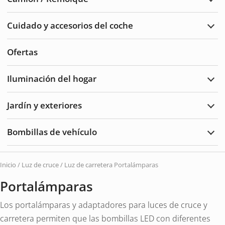
Ampl
Cam
/
Cuidado y accesorios del coche
Remo
Ampl
Cuid
del
Ofertas
auto
y
acce
Iluminación del hogar
Ampl
Ilum
del
Jardín y exteriores
hoga
Ampl
Jard
y
Bombillas de vehículo
Exte
Ampl
Bomb
de
vehí
Inicio
/
Luz de cruce / Luz de carretera
Portalámparas
Portalámparas
Los portalámparas y adaptadores para luces de cruce y
carretera permiten que las bombillas LED con diferentes