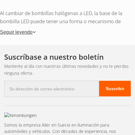
Al cambiar de bombillas halógenas a LED, la base de la
bombilla LED puede tener una forma o mecanismo de
bloqueo diferente al de la bombilla original. Sin el
Seguir leyendo
adaptador adecuado, la bombilla quedará suelta, vibrará y
producirá un patrón de luz incorrecto que puede
deslumbrar a los vehículos que vienen de frente. Un
Suscríbase a nuestro boletín
portalámparas específico para cada modelo soluciona este
Mantente al día con nuestras últimas novedades y no te pierdas
problema: se acopla al soporte original del faro y sujeta la
ninguna oferta.
bombilla LED en la posición correcta.
Correo
Suscribir
electrónico
Encuentra el
portalámparas
adecuado
Somos la empresa líder en Suecia en iluminación para
automóviles y vehículos. Con décadas de experiencia, nos