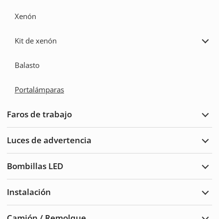
Xenón
Kit de xenón
Ampl
Kit
de
Balasto
xenó
Portalámparas
Faros de trabajo
Ampl
Faro
de
Luces de advertencia
traba
Ampl
Luce
de
Bombillas LED
adve
Ampl
Bomb
LED
Instalación
Ampl
Insta
Camión / Remolque