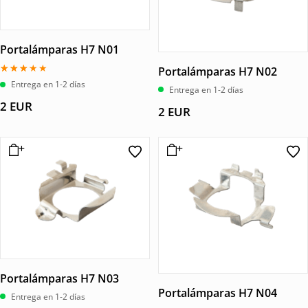
Portalámparas H7 N01
Portalámparas H7 N02
Valorado
Entrega en 1-2 días
Entrega en 1-2 días
con
3.00
2
EUR
de 5
2
EUR
Portalámparas H7 N03
Portalámparas H7 N04
Entrega en 1-2 días