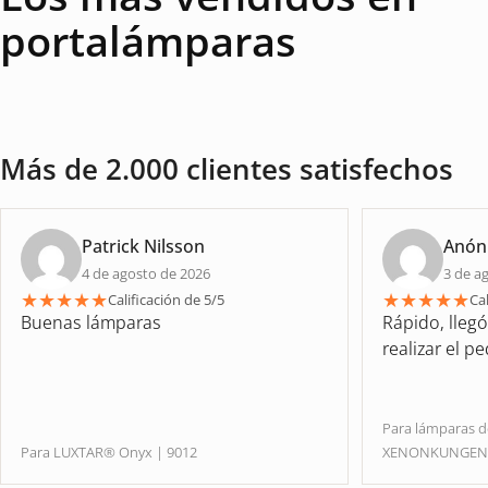
portalámparas
Más de 2.000 clientes satisfechos
Patrick Nilsson
Anón
4 de agosto de 2026
3 de a
★
★
★
★
★
★
★
★
★
★
Calificación de 5/5
Cal
Buenas lámparas
Rápido, lleg
realizar el p
Para lámparas 
Para LUXTAR® Onyx | 9012
XENONKUNGE