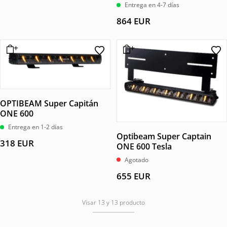
Entrega en 4-7 días
864
EUR
OPTIBEAM Super Capitán
ONE 600
Entrega en 1-2 días
Optibeam Super Captain
318
EUR
ONE 600 Tesla
Agotado
655
EUR
Visar 13 y 13 producto