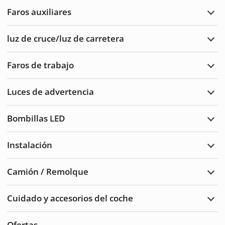
Faros auxiliares
Ampl
Faro
auxil
luz de cruce/luz de carretera
Ampl
luz
de
Faros de trabajo
cruc
Ampl
de
Faro
carre
de
Luces de advertencia
traba
Ampl
Luce
de
Bombillas LED
adve
Ampl
Bomb
LED
Instalación
Ampl
Insta
Camión / Remolque
Ampl
Cam
/
Cuidado y accesorios del coche
Remo
Ampl
Cuid
del
Ofertas
auto