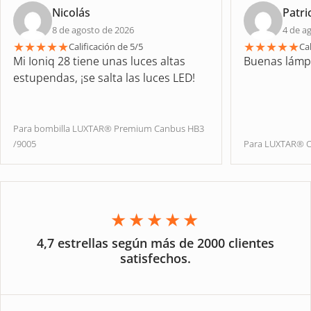
Nicolás
Patri
8 de agosto de 2026
4 de a
★
★
★
★
★
★
★
★
★
★
Calificación de 5/5
Cal
Mi Ioniq 28 tiene unas luces altas
Buenas lámp
estupendas, ¡se salta las luces LED!
Para bombilla LUXTAR® Premium Canbus HB3
/9005
Para LUXTAR® O
★★★★★
4,7 estrellas según más de 2000 clientes
satisfechos.