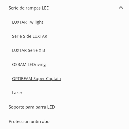
de
Serie de rampas LED
barra
Ampl
LED
la
serie
LUXTAR Twilight
de
ramp
LED
Serie S de LUXTAR
LUXTAR Serie X B
OSRAM LEDriving
OPTIBEAM Super Captain
Lazer
Soporte para barra LED
Protección antirrobo