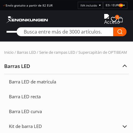
Envío gratuito a partir de 82 EUR
ES / EUR
▾
Seleccionar
visualización
0
de
precios
Inicio
/
Barras LED
/
Serie de rampas LED
/ Supercapitán de OPTIBEAM
Barras LED
Ampl
Barr
LED
Barra LED de matrícula
Barra LED recta
Barra LED curva
Kit de barra LED
Ampl
Kit