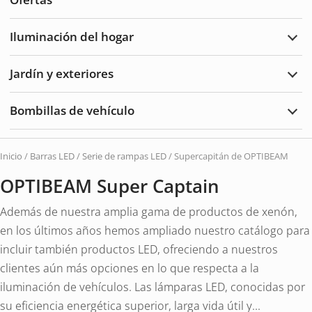
y
acce
Iluminación del hogar
Ampl
Ilum
del
Jardín y exteriores
hoga
Ampl
Jard
y
Bombillas de vehículo
Exte
Ampl
Bomb
de
vehí
Inicio
/
Barras LED
/
Serie de rampas LED
/ Supercapitán de OPTIBEAM
OPTIBEAM Super Captain
Además de nuestra amplia gama de productos de xenón,
en los últimos años hemos ampliado nuestro catálogo para
incluir también productos LED, ofreciendo a nuestros
clientes aún más opciones en lo que respecta a la
iluminación de vehículos. Las lámparas LED, conocidas por
su eficiencia energética superior, larga vida útil y...