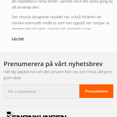
din hopfällbara ramp förblir i perfekt skick tills nästa gång du
vill använda den.
Det smarta designade skyddet har också fördelen att
minska eventuellt vindbrus som kan uppstå när rampar är
monterade på taket. Genom att använda Lazer
ljusrampsskydd kan du njuta av en tystare och mer behaglig
Läs mer
körupplevelse.
Produktspecifikationer:
Prenumerera på vårt nyhetsbrev
Tillverkad av högteknologiskt stötdämpande och tvättbar
neopren
Håll dig uppdaterad om det senaste från oss och missa aldrig en
grym deal.
Enkel montering med kardborreband
Passar Triple-R och Linear-serierna
E-
Prenumerera
postadress
Skyddar din ljusramp från skador och smuts
Minskar vindbrus från takmonterade rampar
Investera i Lazer ljusrampsskydd för att förlänga livslängden
och bevara prestandan hos din ljusramp. Ta din belysning till