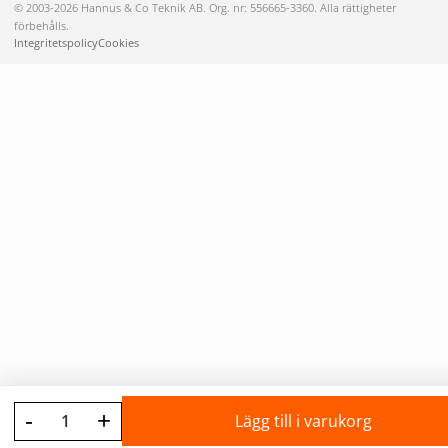
© 2003-2026 Hannus & Co Teknik AB. Org. nr: 556665-3360. Alla rättigheter
förbehålls.
Integritetspolicy
Cookies
-
+
Lägg till i varukorg