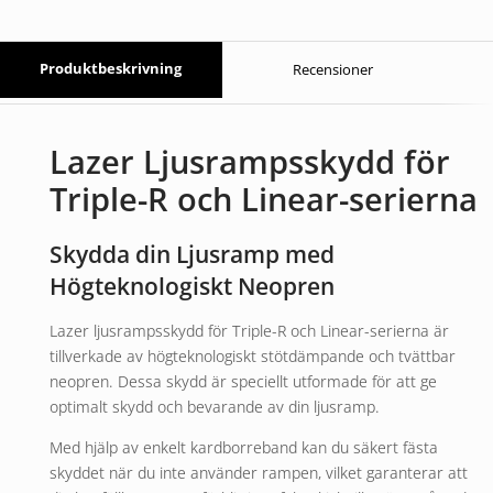
Produktbeskrivning
Recensioner
Lazer Ljusrampsskydd för
Triple-R och Linear-serierna
Skydda din Ljusramp med
Högteknologiskt Neopren
Lazer ljusrampsskydd för Triple-R och Linear-serierna är
tillverkade av högteknologiskt stötdämpande och tvättbar
neopren. Dessa skydd är speciellt utformade för att ge
optimalt skydd och bevarande av din ljusramp.
Med hjälp av enkelt kardborreband kan du säkert fästa
skyddet när du inte använder rampen, vilket garanterar att