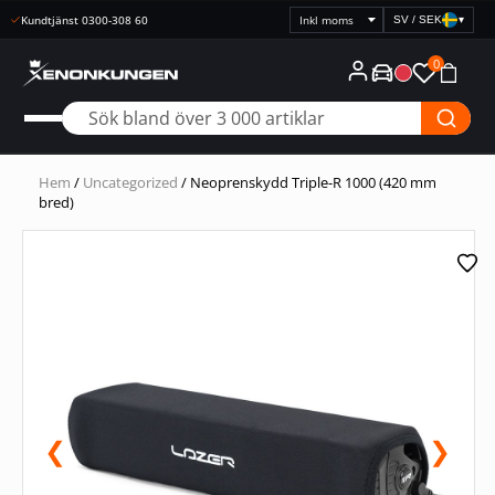
Kundtjänst 0300-308 60
SV / SEK
▾
Välj
prisvisning
0
Hem
/
Uncategorized
/ Neoprenskydd Triple-R 1000 (420 mm
bred)
❮
❯