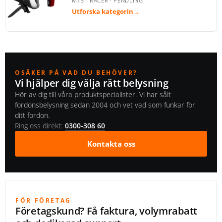
MTB · RACER · PENDLING
Utforska kategorin
→
OSÄKER PÅ VAD DU BEHÖVER?
Vi hjälper dig välja rätt belysning
Hör av dig till våra produktspecialister. Vi har sålt
fordonsbelysning sedan 2004 och vet vad som funkar för
ditt fordon.
Ring oss direkt:
0300-308 60
Kontakta oss
FÖR FÖRETAG
Företagskund? Få faktura, volymrabatt