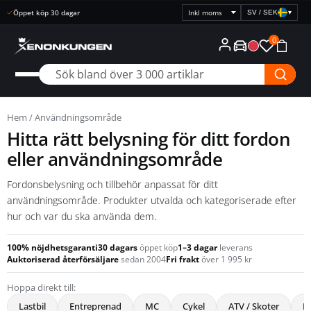
Snabb leverans
SV / SEK
▾
Välj
prisvisning
0
Hem
/ Användningsområde
Hitta rätt belysning för ditt fordon
eller användningsområde
Fordonsbelysning och tillbehör anpassat för ditt
användningsområde. Produkter utvalda och kategoriserade efter
hur och var du ska använda dem.
100% nöjdhetsgaranti
30 dagars
öppet köp
1–3 dagar
leverans
Auktoriserad återförsäljare
sedan 2004
Fri frakt
över 1 995 kr
Hoppa direkt till:
Lastbil
Entreprenad
MC
Cykel
ATV / Skoter
H