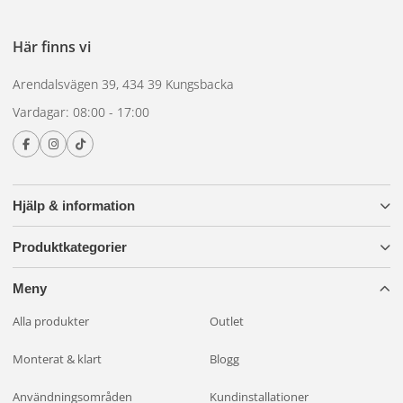
sjöliv och tvåhjuligt finns
belysning för husbil och camper
,
belysning för båt
,
belysning för motorcykel
och
cykelbelysning
.
Här finns vi
Är du osäker på vilken kategori som passar ditt fordon kan du
ringa oss på
0300-308 60
. Vi har rådgivit kring fordonsbelysning
Arendalsvägen 39, 434 39 Kungsbacka
sedan 2004.
Vardagar: 08:00 - 17:00
Hjälp & information
Produktkategorier
Meny
Alla produkter
Outlet
Monterat & klart
Blogg
Användningsområden
Kundinstallationer