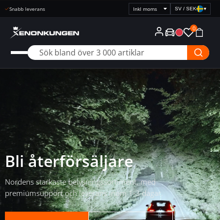
Snabb leverans
SV / SEK
▾
Välj
prisvisning
0
Bli återförsäljare
Nordens starkaste belysningssortiment, med
premiumsupport och leverans inom 1-3 dagar.