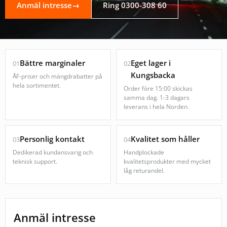
Anmäl intresse
→
Ring 0300-308 60
Bättre marginaler
Eget lager i
01
02
Kungsbacka
ÅF-priser och mängdrabatter på
hela sortimentet.
Order före 15:00 skickas
samma dag. 1-3 dagars
leverans i hela Norden.
Personlig kontakt
Kvalitet som håller
03
04
Dedikerad kundansvarig och
Handplockade
teknisk support.
kvalitetsprodukter med mycket
låg returandel.
Anmäl intresse