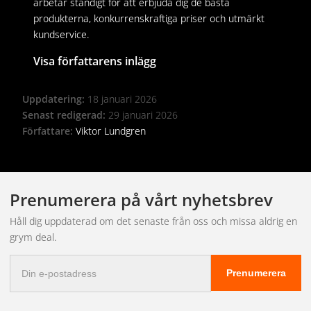
arbetar ständigt för att erbjuda dig de bästa
produkterna, konkurrenskraftiga priser och utmärkt
kundservice.
Visa författarens inlägg
Uppdatering:
18 januari 2026
Senast redigerad:
29 januari 2026
Författare:
Viktor Lundgren
Prenumerera på vårt nyhetsbrev
Håll dig uppdaterad om det senaste från oss och missa aldrig en
grym deal.
E-
Prenumerera
postadress