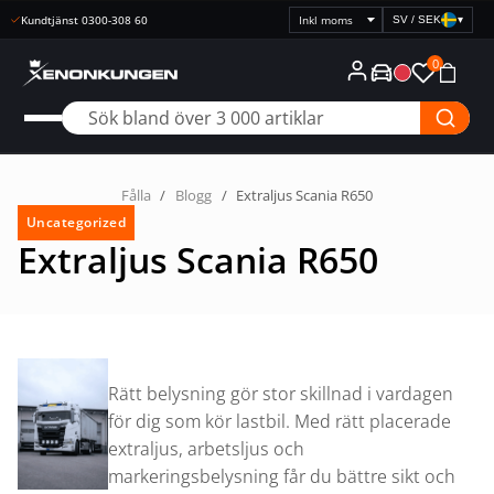
Kundtjänst 0300-308 60
SV / SEK
▾
Välj
prisvisning
0
Fålla
/
Blogg
/
Extraljus Scania R650
Uncategorized
Extraljus Scania R650
Rätt belysning gör stor skillnad i vardagen
för dig som kör lastbil. Med rätt placerade
extraljus, arbetsljus och
markeringsbelysning får du bättre sikt och