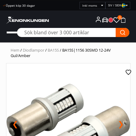
Snabb leverans
SV / SEK
▾
Välj
prisvisning
0
Hem
/
Diodlampor
/
BA15S
/ BA15S|1156 30SMD 12-24V
Gul/Amber
❮
❯