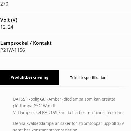
270
Volt (V)
12, 24
Lampsockel / Kontakt
P21W-1156
Produktbeskrivning
Teknisk specifikation
BA15S 1-polig Gul (Amber) diodlampa som kan ersätta
glödlampa PY21W m.fl.
Vid lampsockel BAU15S kan du fila bort en ’pinne’ på sidan.
Denna kvalitetslampa är säker för strömtoppar upp till 32V
samt har konstant strömreglering.