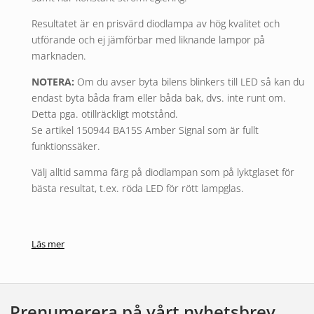
Resultatet är en prisvärd diodlampa av hög kvalitet och
utförande och ej jämförbar med liknande lampor på
marknaden.
NOTERA:
Om du avser byta bilens blinkers till LED så kan du
endast byta båda fram
eller
båda bak, dvs. inte runt om.
Detta pga. otillräckligt motstånd.
Se artikel 150944 BA15S Amber Signal som är fullt
funktionssäker.
Välj alltid samma färg på diodlampan som på lyktglaset för
bästa resultat, t.ex. röda LED för rött lampglas.
Läs mer
Prenumerera på vårt nyhetsbrev