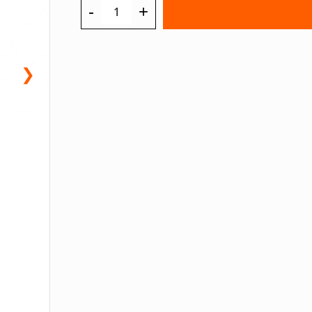
-
+
❯