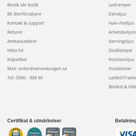
Besök vår butik
Ledramper
Bli återförsäljare
Extraljus
Kontakt & support
Halv-/helljus
Returer
Arbetsbelysn
Ambassadörer
Varningsljus
Hitta hit
Diodlampor
Köpvillkor
Positionsljus
Mail: order@xenonkungen.se
Installation
Tel: 0300 - 308 60
Lastbil/Traile
Bilvård & till
Certifikat & utmärkelser
Betalnin