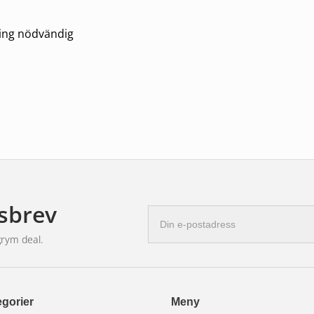
ning nödvändig
a design, förbättrar denna lampa både
sbrev
E-
postadress
grym deal.
gorier
Meny