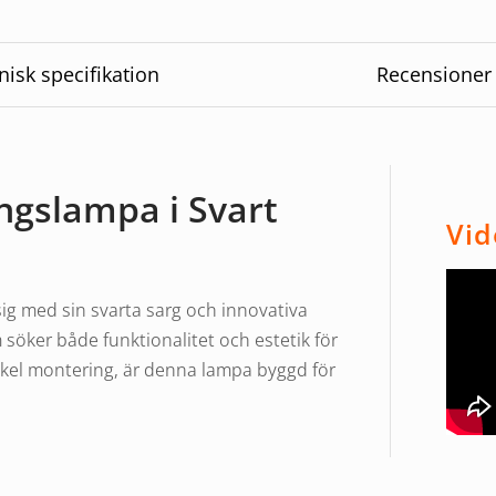
nisk specifikation
Recensioner
gslampa i Svart
Vid
g med sin svarta sarg och innovativa
om söker både funktionalitet och estetik för
nkel montering, är denna lampa byggd för