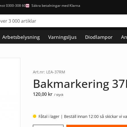
nst 0300-308 60
Säkra betalningar med Klarna
Arbetsbelysning
Varningsljus
Diodlampor
An
Art.nr: LEA-37RM
Bakmarkering 3
120,00
kr
/ styck
Fåtal i lager | Beställ innan 12:00 så skickar vi