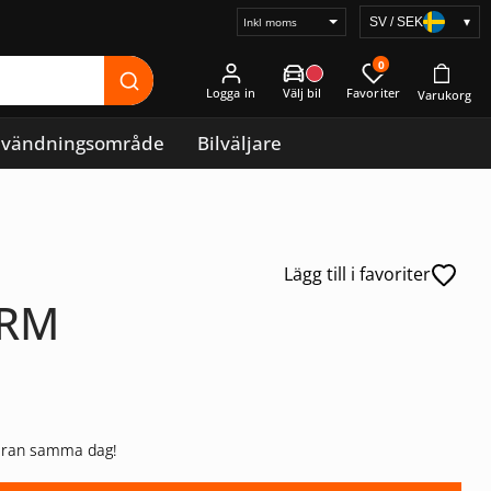
SV / SEK
▾
Välj
prisvisning
0
Logga in
vändningsområde
Bilväljare
Lägg till i favoriter
7RM
 varan samma dag!