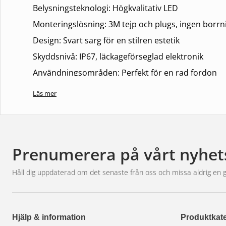
Belysningsteknologi: Högkvalitativ LED
Monteringslösning: 3M tejp och plugs, ingen borr
Design: Svart sarg för en stilren estetik
Skyddsnivå: IP67, läckageförseglad elektronik
Användningsområden: Perfekt för en rad fordon
Läs mer
Funktioner och Fördelar
Med sin energieffektiva LED-teknologi och elegant
säkerheten och synligheten för ditt fordon.
Prenumerera på vårt nyhet
Energieffektiv och högpresterande LED-belysning
Håll dig uppdaterad om det senaste från oss och missa aldrig en 
Svart sarg för en diskret och elegant utseende
IP67-klassificering för exceptionellt skydd
Enkel och skruvfri montering
Hjälp & information
Produktkate
Flexibel användning på ett brett utbud av fordon