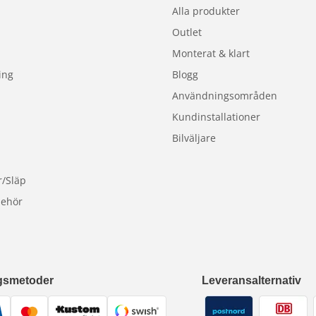
Alla produkter
Outlet
Monterat & klart
ing
Blogg
Användningsområden
Kundinstallationer
Bilväljare
r/Släp
behör
gsmetoder
Leveransalternativ