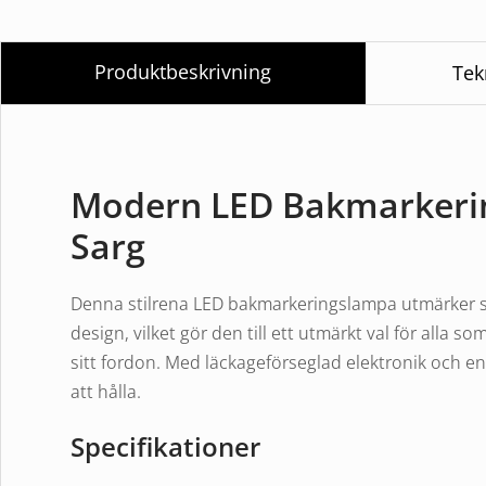
Produktbeskrivning
Tek
Modern LED Bakmarkerin
Sarg
Denna stilrena LED bakmarkeringslampa utmärker si
design, vilket gör den till ett utmärkt val för alla s
sitt fordon. Med läckageförseglad elektronik och e
att hålla.
Specifikationer