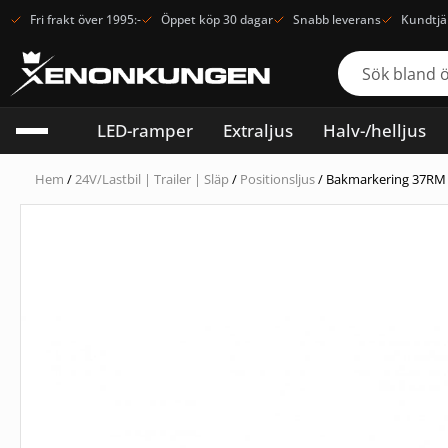
Fri frakt över 1995:-
Öppet köp 30 dagar
Snabb leverans
Kundtjä
LED-ramper
Extraljus
Halv-/helljus
Hem
/
24V/Lastbil | Trailer | Släp
/
Positionsljus
/ Bakmarkering 37RM