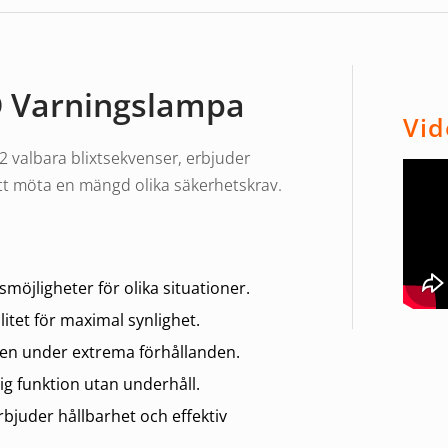
D Varningslampa
Vid
valbara blixtsekvenser, erbjuder
tt möta en mängd olika säkerhetskrav.
öjligheter för olika situationer.
itet för maximal synlighet.
ven under extrema förhållanden.
ig funktion utan underhåll.
bjuder hållbarhet och effektiv