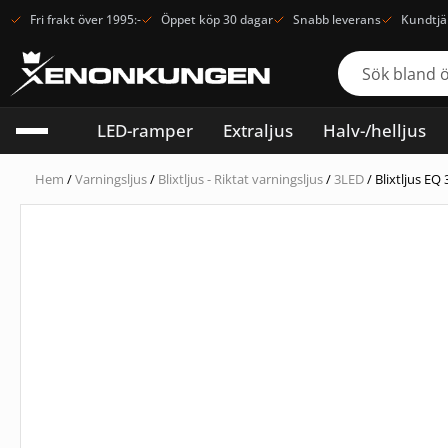
Fri frakt över 1995:-
Öppet köp 30 dagar
Snabb leverans
Kundtjä
LED-ramper
Extraljus
Halv-/helljus
Hem
/
Varningsljus
/
Blixtljus - Riktat varningsljus
/
3LED
/ Blixtljus E