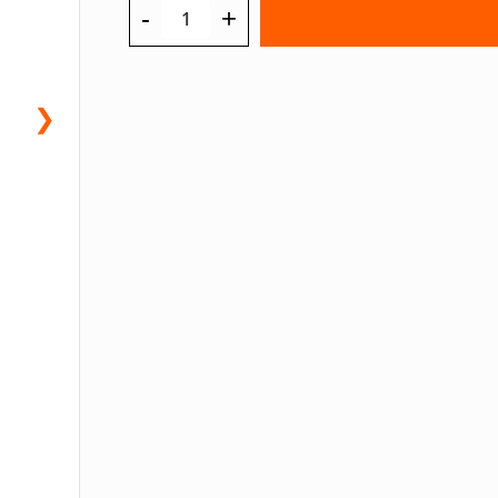
-
+
❯