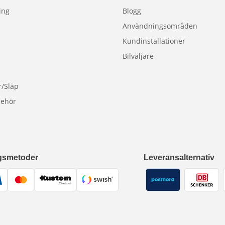
ing
Blogg
Användningsområden
Kundinstallationer
Bilväljare
r/Släp
behör
gsmetoder
Leveransalternativ