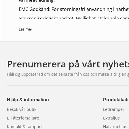
värmeavledning.
EMC Godkänd:
För störningsfri användning i närhe
Synkroniseringskapacitet:
Möjlighet att koppla sa
varningssignaler.
Läs mer
Hi/Low Power Funktion:
Justerbart energiförbrukning
Perfekt för användning på nödfordon, byggarbetspla
synlighet är avgörande för säkerheten.
Prenumerera på vårt nyhet
Garanti:
5 år
Håll dig uppdaterad om det senaste från oss och missa aldrig en 
Hjälp & information
Produktkate
Besök vår butik
Ledramper
Bli återförsäljare
Extraljus
Kontakt & support
Halv-/helljus