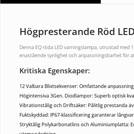
Högpresterande Röd LE
Denna EQ röda LED varningslampa, utrustad med 12 
enastående synlighet och anpassningsbarhet för a
Kritiska Egenskaper:
12 Valbara Blixtsekvenser:
Omfattande anpassningsm
Högintensiva 3Gen. Diodlampor:
Superb optisk kval
Vibrationstålig och Driftsäker:
Pålitlig prestanda ä
Fuktskyddad:
IP67-klassificering garanterar långvar
Stryktålig Polykarbonatlins och Aluminiumplatta:
Er