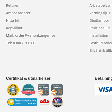
Returer
Arbetsbelysn
Ambassadörer
Varningsljus
Hitta hit
Diodlampor
Köpvillkor
Positionsljus
Mail: order@xenonkungen.se
Installation
Tel: 0300 - 308 60
Lastbil/Traile
Bilvård & till
Certifikat & utmärkelser
Betalnin