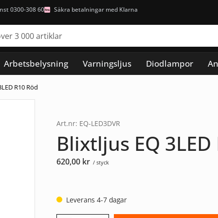
nst 0300-308 60
Säkra betalningar med Klarna
Arbetsbelysning
Varningsljus
Diodlampor
An
Q 3LED R10 Röd
Art.nr: EQ-LED3DVR
Blixtljus EQ 3LED
620,00
kr
/ styck
Leverans 4-7 dagar