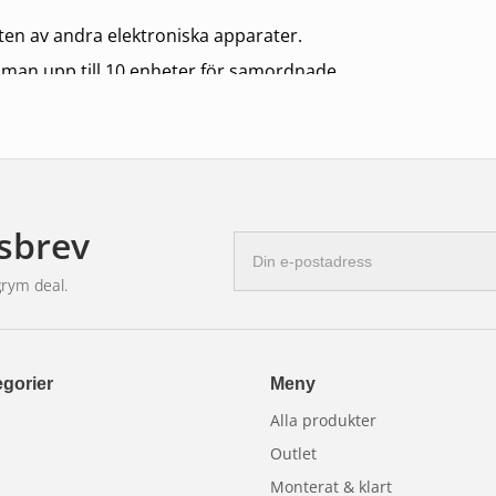
ten av andra elektroniska apparater.
mman upp till 10 enheter för samordnade
 för en effektivare drift.
tser, och i andra miljöer där hög
sbrev
E-
postadress
grym deal.
gorier
Meny
Alla produkter
Outlet
Monterat & klart