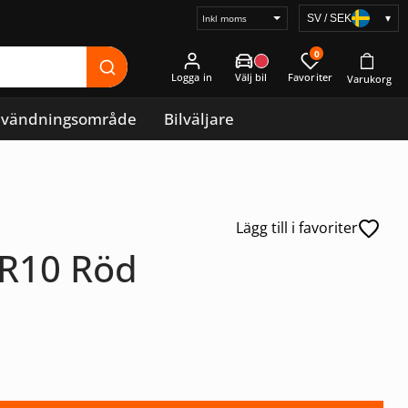
SV / SEK
▾
Välj
prisvisning
0
Logga in
vändningsområde
Bilväljare
Lägg till i favoriter
 R10 Röd