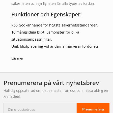
säkerheten och synligheten för alla typer av fordon.
Funktioner och Egenskaper:
R65 Godkännande för högsta säkerhetsstandarder.
10 mångsidiga blixtljusmönster för olika
situationsanpassningar.
Unik blixtplacering vid ändarna markerar fordonets
ytterkanter.
Läs mer
Imponerande bredd på 1345mm för ökad synlighet.
Läckageförseglad elektronik skyddar mot alla väder.
Användningsområden:
Prenumerera på vårt nyhetsbrev
Perfekt för lastbilar, servicebilar, tunga maskiner och andra
Håll dig uppdaterad om det senaste från oss och missa aldrig en
fordon som kräver markant synlighet och säkerhet. Denna
grym deal.
ramp är en kritisk säkerhetsförbättring för arbete i
E-
trafikerade eller farliga områden.
Prenumerera
postadress