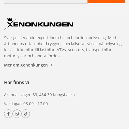
Viktigt: Följ tillverkarens installationsanvisningar för bästa
resultat. Komplettera med lämpliga monteringstillbehör för
en stabil och säker installation.
Garanti:
2 år
Sveriges ledande expert inom bil- och fordonsbelysning. Med
10 Blixtmönster, Rotor, singel, R65, mm.
årtiondens erfarenhet i ryggen, specialiserar vi oss på belysning
för allt från bilar till lastbilar, ATVs, scooters, transportbilar,
motorcyklar och andra fordon.
Mer om Xenonkungen
Här finns vi
Arendalsvägen 39, 434 39 Kungsbacka
Vardagar: 08:00 - 17:00