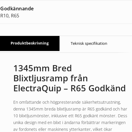
Godkännande
R10, R65
Produktbeskrivning
Teknisk specifikation
1345mm Bred
Blixtljusramp från
ElectraQuip – R65 Godkänd
En omfattande och högpresterande säkerhetsutrustning,
denna 1345mm breda blixtljusramp är R65 godkänd och har
10 blixtljusmönster, inklusive ett R65 godkänt mönster. Dess
unika design med en blixt i ändarna förbättrar markeringen
av fordonets eller maskinens ytterkanter, vilket ökar