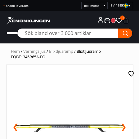
Snabb leverans
SV / SEK
▾
Välj
prisvisning
0
Hem
/
Varningsljus
/
Blixtljusramp
/ Blixtljusramp
EQBT1345R65A-EO
❮
❯