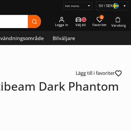
SV / SEK
▾
Välj
prisvisning
0
Logga in
vändningsområde
Bilväljare
Lägg till i favoriter
ptibeam Dark Phantom