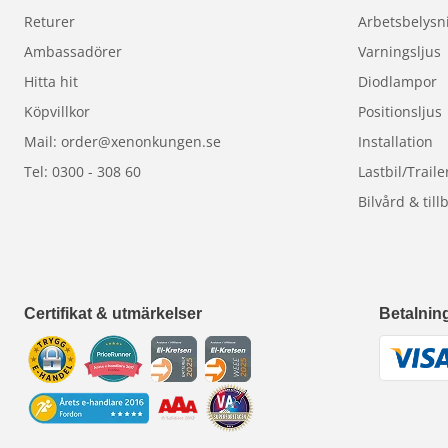
Returer
Arbetsbelysn
Ambassadörer
Varningsljus
Hitta hit
Diodlampor
Köpvillkor
Positionsljus
Mail: order@xenonkungen.se
Installation
Tel: 0300 - 308 60
Lastbil/Traile
Bilvård & till
Certifikat & utmärkelser
Betalnin