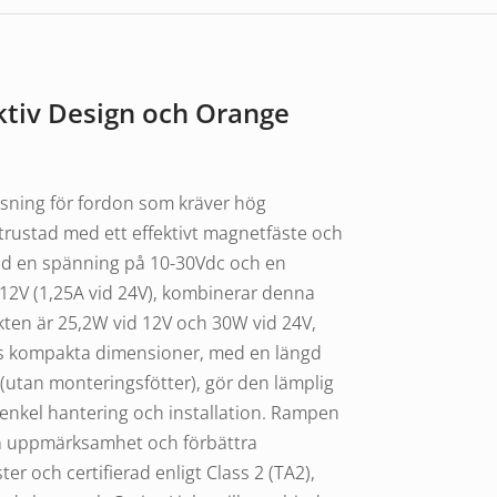
ktiv Design och Orange
ösning för fordon som kräver hög
trustad med ett effektivt magnetfäste och
ed en spänning på 10-30Vdc och en
 12V (1,25A vid 24V), kombinerar denna
kten är 25,2W vid 12V och 30W vid 24V,
ens kompakta dimensioner, med en längd
tan monteringsfötter), gör den lämplig
ll enkel hantering och installation. Rampen
hera uppmärksamhet och förbättra
r och certifierad enligt Class 2 (TA2),