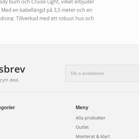
dy burn och Cruise Light, vilket erbjuder
. Med en kabellängd på 3,5 meter och en
ändning. Tillverkad med ett robust hus och
, är denna ramp byggd för att tåla tuffa
alla väderförhållanden.
sbrev
E-
postadress
grym deal.
gorier
Meny
Alla produkter
Outlet
Monterat & klart