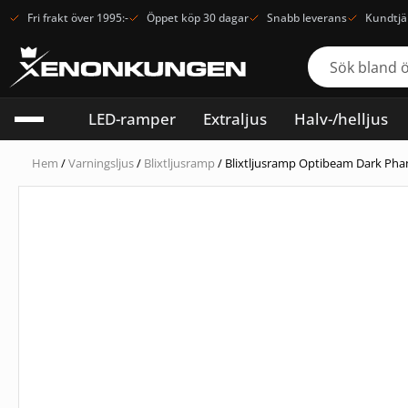
Fri frakt över 1995:-
Öppet köp 30 dagar
Snabb leverans
Kundtjä
LED-ramper
Extraljus
Halv-/helljus
Hem
/
Varningsljus
/
Blixtljusramp
/ Blixtljusramp Optibeam Dark P