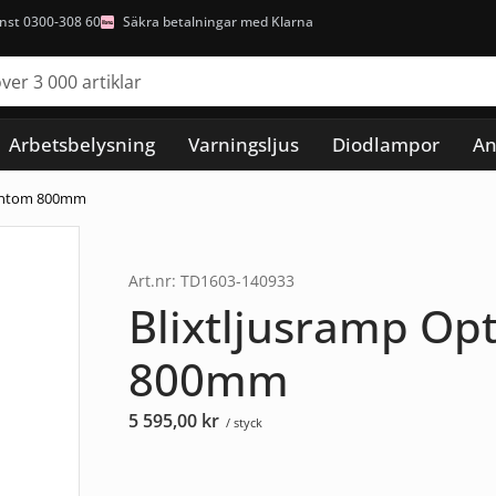
nst 0300-308 60
Säkra betalningar med Klarna
Arbetsbelysning
Varningsljus
Diodlampor
An
hantom 800mm
Art.nr: TD1603-140933
Blixtljusramp O
800mm
5 595,00
kr
/ styck