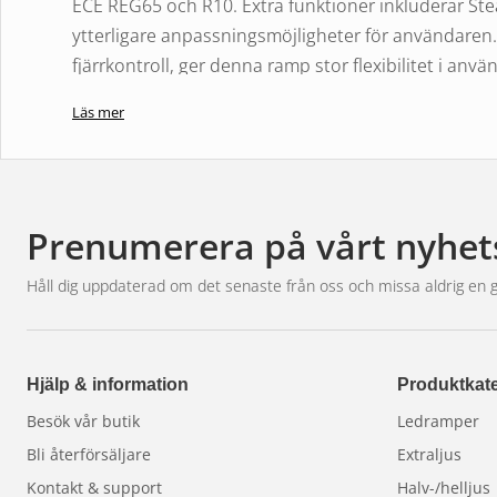
ECE REG65 och R10. Extra funktioner inkluderar Stea
ytterligare anpassningsmöjligheter för användaren
fjärrkontroll, ger denna ramp stor flexibilitet i anv
lins av polykarbonat, och med en IP67-klassificering
Läs mer
förhållanden och leverera pålitlig prestanda under 
Prenumerera på vårt nyhet
Håll dig uppdaterad om det senaste från oss och missa aldrig en 
Hjälp & information
Produktkate
Besök vår butik
Ledramper
Bli återförsäljare
Extraljus
Kontakt & support
Halv-/helljus