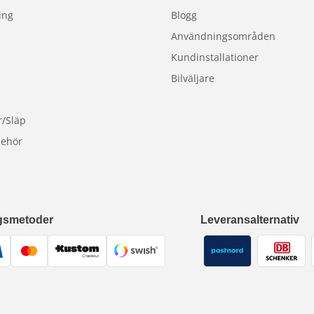
ing
Blogg
Användningsområden
Kundinstallationer
Bilväljare
r/Släp
behör
gsmetoder
Leveransalternativ