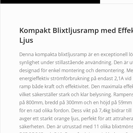
Kompakt Blixtljusramp med Effe
Ljus
Denna kompakta blixtljusramp är en exceptionell l
synlighet under stillastående användning. Den är u
designad för enkel montering och demontering. M
energieffektiv strömförbrukning på endast 2,1A vid
ramp både kraft och effektivitet. Den maximala effe
vilket säkerställer stark och klar belysning. Ramp
på 800mm, bredd på 300mm och en höjd på 59mm (u
för en rad olika fordon. Dess vikt på 7,4kg bidrar ti
avger ett starkt orange ljus, perfekt för att attra
säkerheten. Den är utrustad med 11 olika blixtmönste