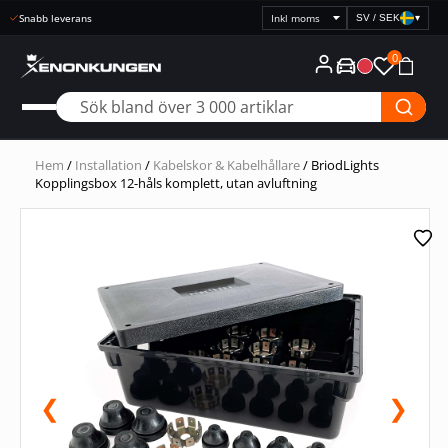
Snabb leverans
SV / SEK
▾
Välj
prisvisning
0
Hem
/
Installation
/
Kabelskor & Kabelhållare
/ BriodLights
Kopplingsbox 12-håls komplett, utan avluftning
❮
❯