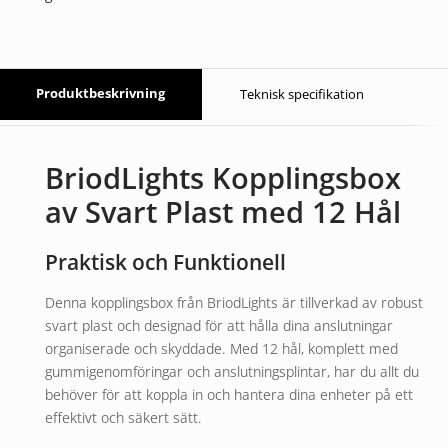
Produktbeskrivning
Teknisk specifikation
BriodLights Kopplingsbox
av Svart Plast med 12 Hål
Praktisk och Funktionell
Denna kopplingsbox från BriodLights är tillverkad av robust
svart plast och designad för att hålla dina anslutningar
organiserade och skyddade. Med 12 hål, komplett med
gummigenomföringar och anslutningsplintar, har du allt du
behöver för att koppla in och hantera dina enheter på ett
effektivt och säkert sätt.