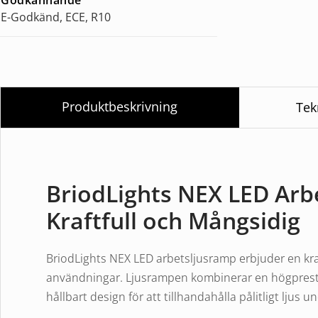
E-Godkänd, ECE, R10
Produktbeskrivning
Tek
BriodLights NEX LED Arb
Kraftfull och Mångsidig
BriodLights NEX LED arbetsljusramp erbjuder en kraft
användningar. Ljusrampen kombinerar en högprest
hållbart design för att tillhandahålla pålitligt ljus 