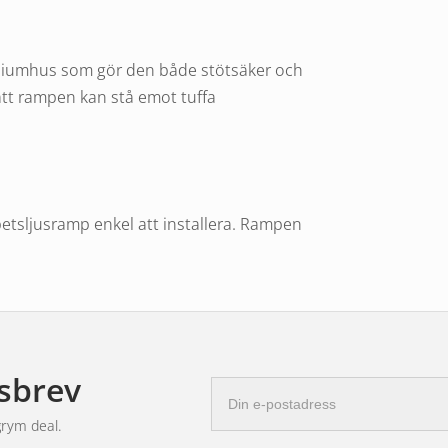
niumhus som gör den både stötsäker och
att rampen kan stå emot tuffa
etsljusramp enkel att installera. Rampen
aksidan eller sidofästen, vilket ger dig
bäst passar ditt behov.
r och erbjuder en 3-års garanti på NEX
sbrev
E-
att din investering är skyddad.
postadress
grym deal.