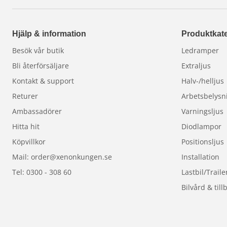
Hjälp & information
Produktkate
Besök vår butik
Ledramper
Bli återförsäljare
Extraljus
Kontakt & support
Halv-/helljus
Returer
Arbetsbelysn
Ambassadörer
Varningsljus
Hitta hit
Diodlampor
Köpvillkor
Positionsljus
Mail: order@xenonkungen.se
Installation
Tel: 0300 - 308 60
Lastbil/Traile
Bilvård & till