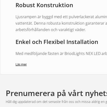
Robust Konstruktion
Ljusrampen är byggd med ett pulverlackerat alumi
vattentät. Denna robusta konstruktion garanterar 
arbetsförhållanden och varaktigt väder.
Enkel och Flexibel Installation
Med medföljande fästen är BriodLights NEX LED arb
kommer med reglerbara fästen som kan monteras på b
Läs mer
flexibiliteten att installera rampen på det sätt som 
3 Års Garanti
BriodLights står bakom kvaliteten på sina produkte
Prenumerera på vårt nyhet
LED arbetsljusramp. Detta ger dig trygghet att veta 
Håll dig uppdaterad om det senaste från oss och missa aldrig en 