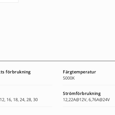
kts förbrukning
Färgtemperatur
5000K
Strömförbrukning
12, 16, 18, 24, 28, 30
12,22A@12V, 6,76A@24V