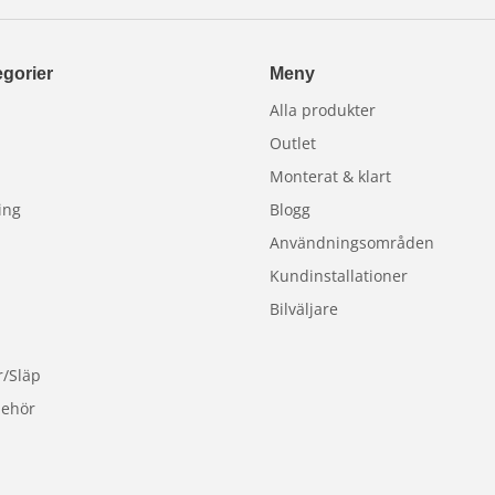
gorier
Meny
Alla produkter
Outlet
Monterat & klart
ing
Blogg
Användningsområden
Kundinstallationer
Bilväljare
r/Släp
behör