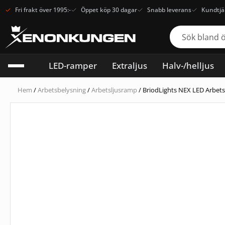
Fri frakt över 1995:-
Öppet köp 30 dagar
Snabb leverans
Kundtjä
LED-ramper
Extraljus
Halv-/helljus
Hem
/
Arbetsbelysning
/
Arbetsljusramp
/ BriodLights NEX LED Arbe