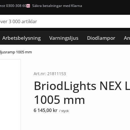
nst 0300-308 60
Säkra betalningar med Klarna
Arbetsbelysning
Varningsljus
Diodlampor
An
tsljusramp 1005 mm
Art.nr: 21811153
BriodLights NEX 
1005 mm
6 145,00
kr
/ styck