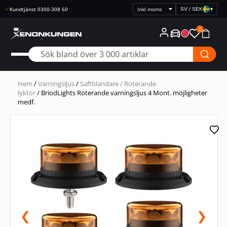
Kundtjänst 0300-308 60
SV / SEK
▾
Välj
prisvisning
0
Hem
/
Varningsljus
/
Saftblandare / Roterande
lyktor
/ BriodLights Roterande varningsljus 4 Mont. möjligheter
medf.
❮
❯