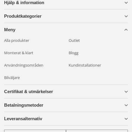
roterande LED varningsljus idag och få en pålitlig
Hjälp & information
varningslösning!
Produktkategorier
Meny
Alla produkter
Outlet
Monterat & klart
Blogg
Användningsområden
Kundinstallationer
Bilväljare
Certifikat & utmärkelser
Betalningsmetoder
Leveransalternativ