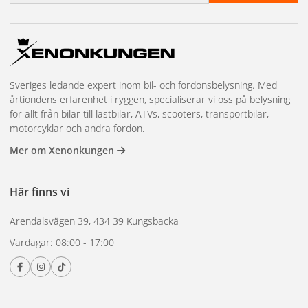
applikationer.
Produktspecifikationer
Fyra olika monteringsmöjligheter: planmontage (en/tre
Sveriges ledande expert inom bil- och fordonsbelysning. Med
skruvar), stångmontage, magnetmontage med 12 V
årtiondens erfarenhet i ryggen, specialiserar vi oss på belysning
adapter
för allt från bilar till lastbilar, ATVs, scooters, transportbilar,
Kabel: 3 meter
motorcyklar och andra fordon.
3 meter 12 V adapter medföljer
Mer om Xenonkungen
Max diameter för rörstång: 25 mm (rörstång ingår ej)
22 olika blixtmönster
Här finns vi
R65-godkänd
Arendalsvägen 39, 434 39 Kungsbacka
BriodLights roterande LED varningsljus ger dig en pålitlig och
Vardagar: 08:00 - 17:00
mångsidig lösning för varningssignalering. Med sina olika
monteringsalternativ, blixtmönster och R65-godkännande
kan du känna dig trygg med att detta varningsljus kommer
att ge tydlig och synlig varning. Beställ ditt BriodLights