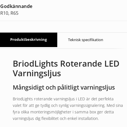
Godkännande
R10, R65
Produktbeskrivning
Teknisk specifikation
BriodLights Roterande LED
Varningsljus
Mångsidigt och pålitligt varningsljus
BriodLights roterande varningsljus i LED är det perfekta
valet för att ge tydlig och synlig varningssignalering. Med sina
fyra olika monteringsmöjligheter i samma box ger detta
varningsljus dig flexibilitet och enkel installation.