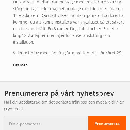
Du kan välja mellan planmontage med en eller tre skruvar,
stångmontage eller magnetmontage med den medföljande
12 V adaptern. Oavsett vilken monteringsmetod du föredrar
kommer du att kunna installera varningsljuset på ett säkert
och bekvämt sätt. En 3 meter lång kabel och en 3 meter
lång 12 V adapter medföljer för enkel anslutning och
installation.
Vid montering med rörstång är max diameter för röret 25
mm. Observera att rörstång inte ingår i förpackningen, men
Läs mer
kan enkelt köpas separat.
BriodLights roterande LED varningsljus erbjuder 22 olika
blixtmönster, vilket ger dig möjlighet att anpassa
varningssignalen efter dina behov och preferenser. Du kan
Prenumerera på vårt nyhetsbrev
välja det blixtmönster som ger bästa synlighet och
Håll dig uppdaterad om det senaste från oss och missa aldrig en
varningseffekt i olika situationer och miljöer.
grym deal.
Vår roterande LED varningsljus är R65-godkänd, vilket
E-
garanterar att det uppfyller höga säkerhetsstandarder och
Prenumerera
postadress
är godkänt för användning i professionella och krävande