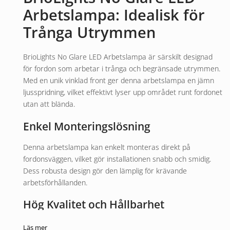
Arbetslampa: Idealisk för
Trånga Utrymmen
BrioLights No Glare LED Arbetslampa är särskilt designad
för fordon som arbetar i trånga och begränsade utrymmen.
Med en unik vinklad front ger denna arbetslampa en jämn
ljusspridning, vilket effektivt lyser upp området runt fordonet
utan att blända.
Enkel Monteringslösning
Denna arbetslampa kan enkelt monteras direkt på
fordonsväggen, vilket gör installationen snabb och smidig.
Dess robusta design gör den lämplig för krävande
arbetsförhållanden.
Hög Kvalitet och Hållbarhet
BrioLights No Glare LED Arbetslampa är inte bara praktisk
Läs mer