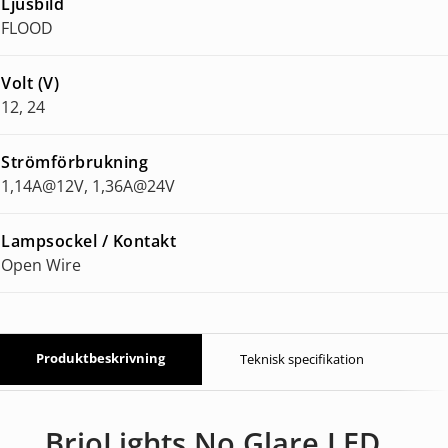
Ljusbild
FLOOD
Volt (V)
12, 24
Strömförbrukning
1,14A@12V, 1,36A@24V
Lampsockel / Kontakt
Open Wire
Produktbeskrivning
Teknisk specifikation
BrioLights No Glare LED