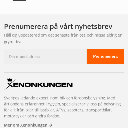
och funktionell, den är också byggd för att vara hållbar.
Lampan har en IP67-klassificering, vilket innebär att den är
damm- och vattentät.
Prenumerera på vårt nyhetsbrev
Funktion och Garanti
Håll dig uppdaterad om det senaste från oss och missa aldrig en
BrioLights står för sina produkters kvalitet och tillförlitlighet.
grym deal.
Därför erbjuder vi en 3-års funktionsgaranti på vår No Glare
E-
LED Arbetslampa, vilket ger dig extra trygghet när du
Prenumerera
postadress
investerar i denna belysningslösning.
Sveriges ledande expert inom bil- och fordonsbelysning. Med
årtiondens erfarenhet i ryggen, specialiserar vi oss på belysning
för allt från bilar till lastbilar, ATVs, scooters, transportbilar,
motorcyklar och andra fordon.
Mer om Xenonkungen