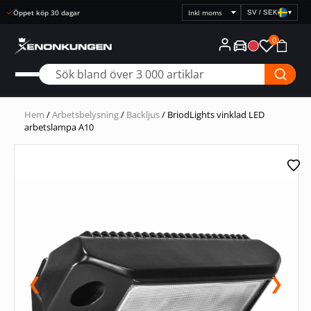
Snabb leverans
SV / SEK
▾
Välj
prisvisning
0
Hem
/
Arbetsbelysning
/
Backljus
/ BriodLights vinklad LED
arbetslampa A10
❮
❯