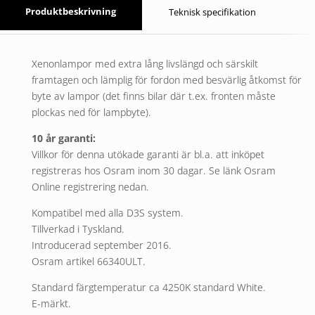
Produktbeskrivning
Teknisk specifikation
Xenonlampor med extra lång livslängd och särskilt
framtagen och lämplig för fordon med besvärlig åtkomst för
byte av lampor (det finns bilar där t.ex. fronten måste
plockas ned för lampbyte).
10 år garanti:
Villkor för denna utökade garanti är bl.a. att inköpet
registreras hos Osram inom 30 dagar. Se länk
Osram
Online registrering
nedan.
Kompatibel med alla D3S system.
Tillverkad i Tyskland.
Introducerad september 2016.
Osram artikel 66340ULT.
Standard färgtemperatur ca 4250K standard White.
E-märkt.