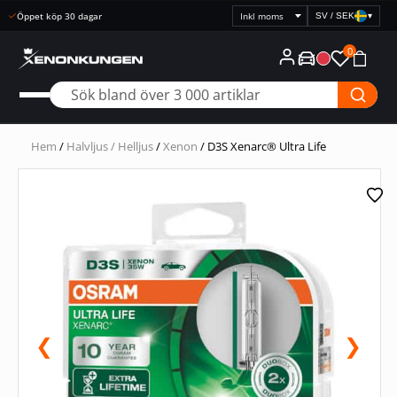
Snabb leverans
SV / SEK
▾
Välj
prisvisning
0
Hem
/
Halvljus / Helljus
/
Xenon
/ D3S Xenarc® Ultra Life
❮
❯