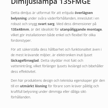
Dimljuslampa 135FMGE
Detta dimljus är utformat för att erbjuda
överlägsen
belysning
under svåra väderförhållanden, inneslutet i en
robust och snygg
svart sarg
. Med dess dimensioner på
135x48mm
, är det idealiskt för
utanpåliggande montage
,
vilket gör installationen både enkel och flexibel för olika
fordonstyper.
För att säkerställa dess hållbarhet och funktionalitet även i
de mest krävande miljöer, är elektroniken inuti ljuset
läckageförseglad
. Detta skyddar mot fukt och
vattenintrång, vilket förlänger ljusets livslängd och bibehåller
dess effektivitet.
Den här produktens design och tekniska egenskaper gör den
till en
utmärkt lösning
för förare som kräver pålitlig och
kraftfull belysning under dimmiga eller dåliga sikt-
förhållanden.
Garanti:
5 år