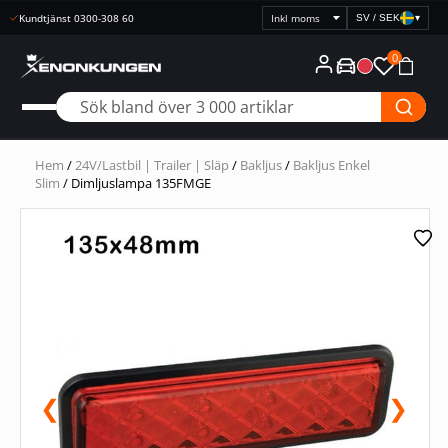
Kundtjänst 0300-308 60
SV / SEK
▾
Välj
prisvisning
0
Hem
/
24V/Lastbil | Trailer | Släp
/
Bakljus
/
Bakljus Enkel
Slim
/ Dimljuslampa 135FMGE
❮
❯