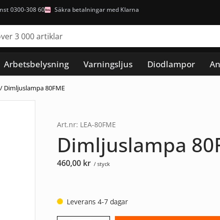
nst 0300-308 60
Säkra betalningar med Klarna
Arbetsbelysning
Varningsljus
Diodlampor
An
/ Dimljuslampa 80FME
Art.nr: LEA-80FME
Dimljuslampa 8
460,00
kr
/ styck
Leverans 4-7 dagar