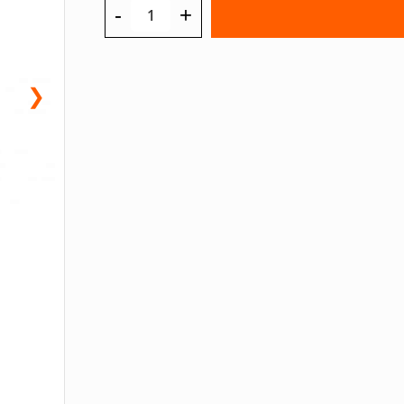
-
+
❯