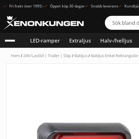
Fri frakt över 1995:-
Öppet köp 30 dagar
Snabb leverans
Kundtjä
LED-ramper
Extraljus
Halv-/helljus
Hem
/
24V/Lastbil | Trailer | Släp
/
Bakljus
/
Bakljus Enkel Rektangulär