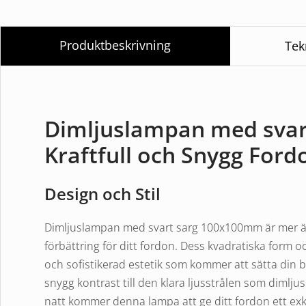
Produktbeskrivning
Tek
Dimljuslampan med svar
Kraftfull och Snygg Ford
Design och Stil
Dimljuslampan med svart sarg 100x100mm är mer än b
förbättring för ditt fordon. Dess kvadratiska form
och sofistikerad estetik som kommer att sätta din b
snygg kontrast till den klara ljusstrålen som dimlju
natt kommer denna lampa att ge ditt fordon ett exk