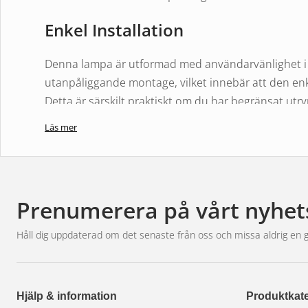
Enkel Installation
Denna lampa är utformad med användarvänlighet i 
utanpåliggande montage, vilket innebär att den enk
Detta är särskilt praktiskt om du har begränsat utr
installationsprocess. Lampans 40 cm långa kabelans
Läs mer
problemfri.
Teknisk Överlägsenhet
Prenumerera på vårt nyhet
En av de mest imponerande egenskaperna hos den
läckageförseglade elektronik. Detta innebär att al
Håll dig uppdaterad om det senaste från oss och missa aldrig en 
yttre påverkan, inklusive fukt och vatten. Oavsett 
körning kan du vara säker på att din dimljuslampa ko
Mångsidig och Energi Effektiv
Hjälp & information
Produktkate