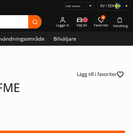
SV / SEK
▾
Välj
prisvisning
0
Logga in
vändningsområde
Bilväljare
Lägg till i favoriter
0FME