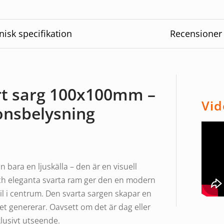
nisk specifikation
Recensioner
t sarg 100x100mm –
Vid
onsbelysning
ara en ljuskälla – den är en visuell
 och eleganta svarta ram ger den en modern
il i centrum. Den svarta sargen skapar en
set genererar. Oavsett om det är dag eller
lusivt utseende.