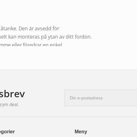
åtanke. Den är avsedd för
elt kan monteras på ytan av ditt fordon.
ymme eller föredrar en enkel
lutning gör installationen smidig och
sbrev
na dimljuslampa är dess
E-
postadress
la interna komponenter är skyddade mot
grym deal.
vilka väderförhållanden du stöter på under
mmer att fortsätta att fungera pålitligt.
gorier
Meny