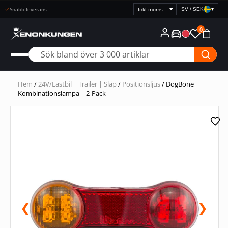
Snabb leverans
SV / SEK
▾
Välj
prisvisning
0
Hem
/
24V/Lastbil | Trailer | Släp
/
Positionsljus
/ DogBone
Kombinationslampa – 2-Pack
❮
❯