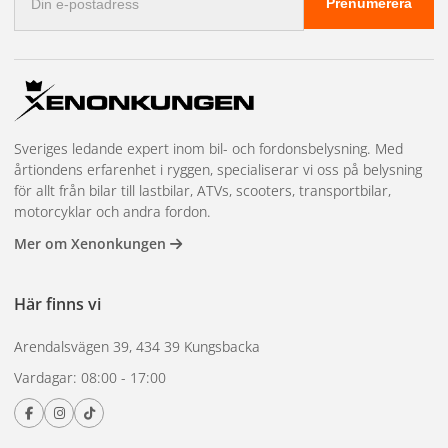
Prenumerera
förenklar installationen och underhållet. Den låga profilen
postadress
och den unika formen ger ett modernt och distinkt utseende
som kompletterar fordonets design. IP67-klassificeringen
säkerställer att lampan fungerar pålitligt i alla typer av
väderförhållanden, från starkt regn till dammiga vägar.
Multifunktionell design som kombinerar tre viktiga
Sveriges ledande expert inom bil- och fordonsbelysning. Med
ljusfunktioner i en enhet
årtiondens erfarenhet i ryggen, specialiserar vi oss på belysning
för allt från bilar till lastbilar, ATVs, scooters, transportbilar,
Lågprofil och unik form för en estetisk uppgradering av
motorcyklar och andra fordon.
fordonet
Mer om Xenonkungen
Högklassig IP67-klassificering som garanterar långvarig
prestanda under tuffa förhållanden
Här finns vi
Enkel och flexibel installation på ett brett spektrum av
fordonstyper, inklusive personbilar, lastbilar och trailers
Arendalsvägen 39, 434 39 Kungsbacka
Vardagar: 08:00 - 17:00