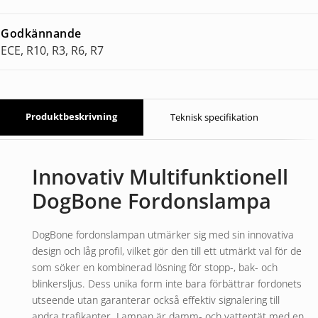
Godkännande
ECE, R10, R3, R6, R7
Produktbeskrivning
Teknisk specifikation
Innovativ Multifunktionell
DogBone Fordonslampa
DogBone fordonslampan utmärker sig med sin innovativa
design och låg profil, vilket gör den till ett utmärkt val för de
som söker en kombinerad lösning för stopp-, bak- och
blinkersljus. Dess unika form inte bara förbättrar fordonets
utseende utan garanterar också effektiv signalering till
andra trafikanter. Lampan är damm- och vattentät med en