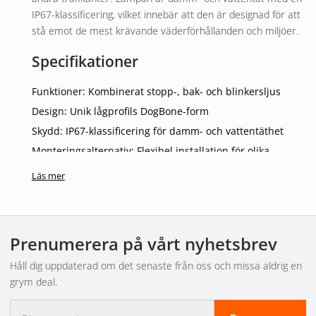
IP67-klassificering, vilket innebär att den är designad för att
stå emot de mest krävande väderförhållanden och miljöer.
Specifikationer
Funktioner: Kombinerat stopp-, bak- och blinkersljus
Design: Unik lågprofils DogBone-form
Skydd: IP67-klassificering för damm- och vattentäthet
Monteringsalternativ: Flexibel installation för olika
fordonstyper
Läs mer
Monteras enkelt med medföljande 3M dubbelhäftande
tejp
Prenumerera på vårt nyhetsbrev
Funktioner och Fördelar
Håll dig uppdaterad om det senaste från oss och missa aldrig en
DogBone fordonslampan erbjuder flera fördelar för
grym deal.
fordonsägare och operatörer. Den integrerade designen
minimerar behovet av flera separata lampor, vilket
E-