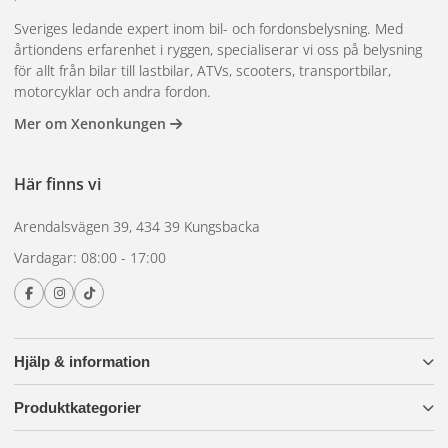
Varför välja vårt DT-kablage?
Sveriges ledande expert inom bil- och fordonsbelysning. Med
Utvecklat för Lazers extraljus
årtiondens erfarenhet i ryggen, specialiserar vi oss på belysning
för allt från bilar till lastbilar, ATVs, scooters, transportbilar,
Klar att användas direkt – ingen modifiering krävs
motorcyklar och andra fordon.
Skyddad mot fukt, smuts och vibrationer
Mer om Xenonkungen
Professionell kabelförsegling med krympslang
Gör din installation smartare, snyggare och säkrare –
Här finns vi
välj rätt kablage från start.
Arendalsvägen 39, 434 39 Kungsbacka
Vardagar: 08:00 - 17:00
Hjälp & information
Produktkategorier