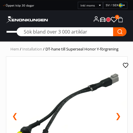
Öppet köp 30 dagar
SV / SEK
▾
Välj
prisvisning
0
Hem
/
Installation
/ DT-hane till Superseal Honor Y-förgrening
❮
❯