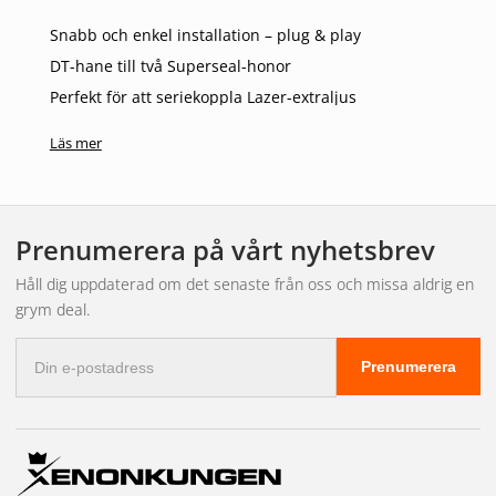
Snabb och enkel installation – plug & play
DT-hane till två Superseal-honor
Perfekt för att seriekoppla Lazer-extraljus
Högkvalitativt PVC-kablage för lång hållbarhet
Läs mer
Tätade övergångar med krympslang för extra skydd
Kompatibelt DT-kablage för Lazers
produkter
Prenumerera på vårt nyhetsbrev
Håll dig uppdaterad om det senaste från oss och missa aldrig en
Matcha din förgrening med vårt specialanpassade
DT-
grym deal.
kablage för Lazer
. Kablaget levereras med
DT04-2P till
Superseal 282080-1
och är tillverkat i 2x1mm² PVC-ledare.
E-
Övergången är tätad med krympslang med lim – för optimal
Prenumerera
postadress
hållbarhet och säkerhet.
En komplett lösning för dig som söker
enkel montering,
proffsig finish och kompromisslös prestanda
.