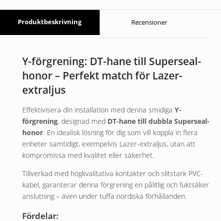
Produktbeskrivning
Recensioner
Y-förgrening: DT-hane till Superseal-
honor – Perfekt match för Lazer-
extraljus
Effektivisera din installation med denna smidiga
Y-
förgrening
, designad med
DT-hane till dubbla Superseal-
honor
. En idealisk lösning för dig som vill koppla in flera
enheter samtidigt, exempelvis Lazer-extraljus, utan att
kompromissa med kvalitet eller säkerhet.
Tillverkad med högkvalitativa kontakter och slitstark PVC-
kabel, garanterar denna förgrening en pålitlig och fuktsäker
anslutning – även under tuffa nordiska förhållanden.
Fördelar: