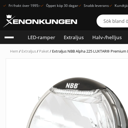
Fri frakt över 1995:-
Öppet köp 30 dagar
Snabb leverans
Kundtjä
LED-ramper
Extraljus
Halv-/helljus
Hem
/
Extraljus
/
Paket
/ Extraljus NBB Alpha 225 LUXTAR® Premium