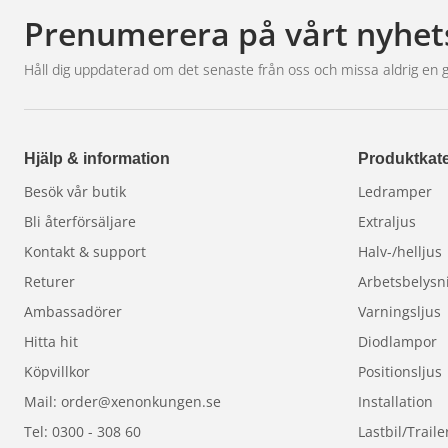
Prenumerera på vårt nyhet
1st Luxtar Premium LED D2
Tillbehör för NBB225 8G LED:
Håll dig uppdaterad om det senaste från oss och missa aldrig en 
– Reläkabel
– Stenskottsskydd
Hjälp & information
Produktkate
Lampan levereras omonterad.
Extraljuset är ej E-godkänt i detta utförande.
Besök vår butik
Ledramper
Bli återförsäljare
Extraljus
Garanti 1 år.
Kontakt & support
Halv-/helljus
Returer
Arbetsbelysn
Ambassadörer
Varningsljus
Hitta hit
Diodlampor
Köpvillkor
Positionsljus
Mail: order@xenonkungen.se
Installation
Tel: 0300 - 308 60
Lastbil/Traile