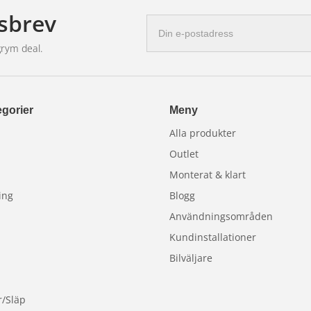
sbrev
E-
postadress
grym deal.
gorier
Meny
Alla produkter
Outlet
Monterat & klart
ing
Blogg
Användningsområden
Kundinstallationer
Bilväljare
r/Släp