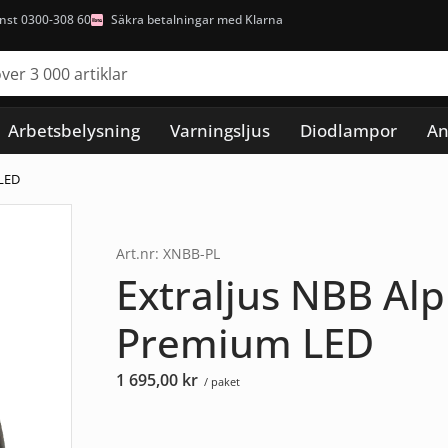
nst 0300-308 60
Säkra betalningar med Klarna
Arbetsbelysning
Varningsljus
Diodlampor
An
 LED
Art.nr: XNBB-PL
Extraljus NBB A
Premium LED
1 695,00
kr
/ paket