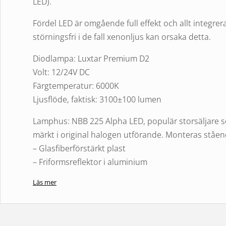
LED).
Fördel LED är omgående full effekt och allt integrera
störningsfri i de fall xenonljus kan orsaka detta.
Diodlampa: Luxtar Premium D2
Volt: 12/24V DC
Färgtemperatur: 6000K
Ljusflöde, faktisk: 3100±100 lumen
Lamphus: NBB 225 Alpha LED, populär storsäljare som
märkt i original halogen utförande. Monteras ståen
– Glasfiberförstärkt plast
– Friformsreflektor i aluminium
– Klarglaslins i polykarbonat
Läs mer
– Ljusbild Fjärr
Leveransinnehåll:
1st Extraljus NBB 225