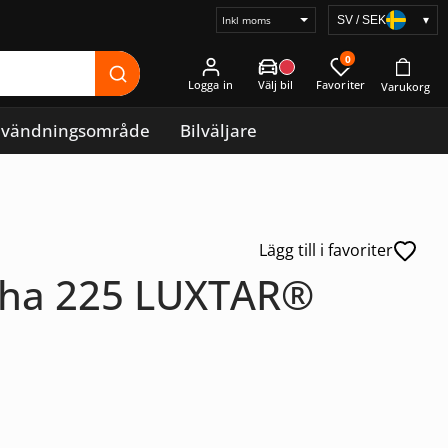
SV / SEK
▾
Välj
prisvisning
0
Logga in
vändningsområde
Bilväljare
Lägg till i favoriter
lpha 225 LUXTAR®