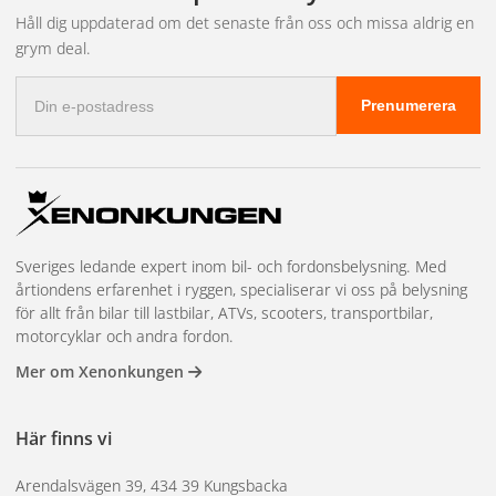
effektiv och pålitlig belysning. Dess robusta konstruktion och
Håll dig uppdaterad om det senaste från oss och missa aldrig en
avancerade funktioner gör den till ett idealiskt val för ett
grym deal.
brett spektrum av tillämpningar.
E-
Prenumerera
postadress
Sveriges ledande expert inom bil- och fordonsbelysning. Med
årtiondens erfarenhet i ryggen, specialiserar vi oss på belysning
för allt från bilar till lastbilar, ATVs, scooters, transportbilar,
motorcyklar och andra fordon.
Mer om Xenonkungen
Här finns vi
Arendalsvägen 39, 434 39 Kungsbacka