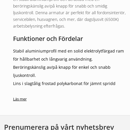
beröringskänslig av/på knapp för snabb och smidig
ljuskontroll. Denna armatur är perfekt för all fordonsinteriör,
servicebilen, husvagnen, och mer, där dagsljusvit (6500K)
arbetsbelysning efterfrågas.
Funktioner och Fördelar
Stabil aluminiumprofil med en solid elektrolytfärgad ram
för hållbarhet och långvarig användning.
Beröringskänslig av/på knapp för enkel och snabb
ljuskontroll.
Lins i slagtålig frostad polykarbonat för jämnt spridd
belysning.
Läs mer
Stöt- och vibrationstålig konstruktion, fullt dränkbar och
tål högtryckstvätt, certifierad med IP67 och
kortslutningsskydd.
Prenumerera på vårt nyhetsbrev
Vår armatur är en högkvalitativ lösning för alla som söker