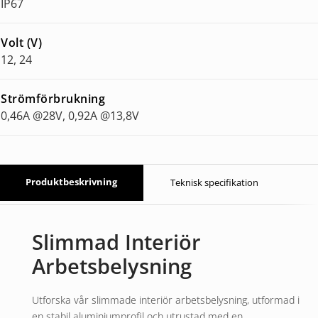
IP67
Volt (V)
12, 24
Strömförbrukning
0,46A @28V, 0,92A @13,8V
Produktbeskrivning
Teknisk specifikation
Slimmad Interiör
Arbetsbelysning
Utforska vår slimmade interiör arbetsbelysning, utformad i
en stabil aluminiumprofil och utrustad med en