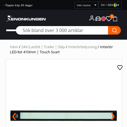
Snabb leverans
SV / SEK
▾
Välj
prisvisning
0
Hem
/
24V/Lastbil | Trailer | Släp
/
Interiörbelysning
/ Interiör
LED-list 410mm | Touch Svart
❮
❯