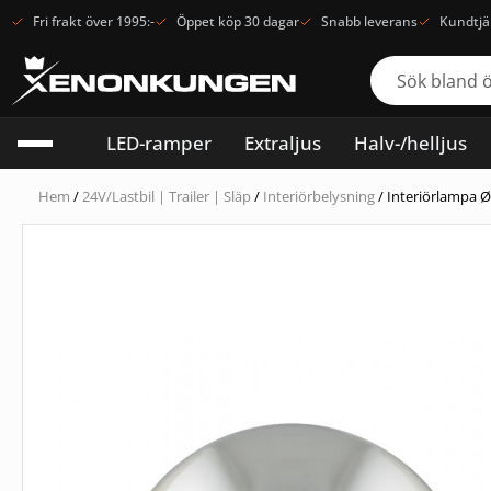
Fri frakt över 1995:-
Öppet köp 30 dagar
Snabb leverans
Kundtjä
LED-ramper
Extraljus
Halv-/helljus
Hem
/
24V/Lastbil | Trailer | Släp
/
Interiörbelysning
/ Interiörlampa