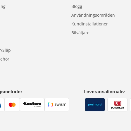
ing
Blogg
Användningsområden
Kundinstallationer
Bilväljare
r/Släp
behör
gsmetoder
Leveransalternativ