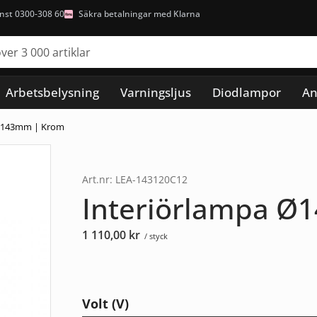
nst 0300-308 60
Säkra betalningar med Klarna
Arbetsbelysning
Varningsljus
Diodlampor
An
 Ø143mm | Krom
Art.nr: LEA-143120C12
Interiörlampa Ø
1 110,00
kr
/ styck
Volt (V)