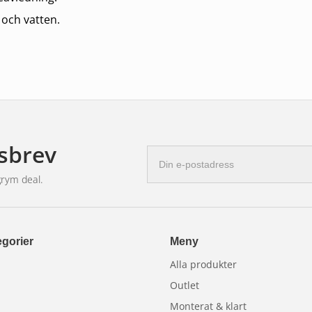
 och vatten.
r, lastbilar, husvagnar, och båtar, samt för
l belysning.
sbrev
E-
postadress
grym deal.
 vilket gör det möjligt att enkelt
gorier
Meny
Alla produkter
Outlet
Monterat & klart