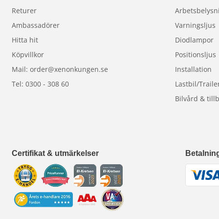
Returer
Arbetsbelysn
Ambassadörer
Varningsljus
Hitta hit
Diodlampor
Köpvillkor
Positionsljus
Mail: order@xenonkungen.se
Installation
Tel: 0300 - 308 60
Lastbil/Traile
Bilvård & till
Certifikat & utmärkelser
Betalnin