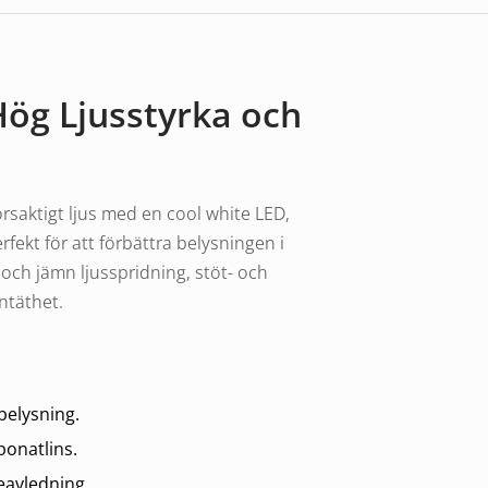
ög Ljusstyrka och
örsaktigt ljus med en cool white LED,
ekt för att förbättra belysningen i
h jämn ljusspridning, stöt- och
entäthet.
 belysning.
bonatlins.
avledning.