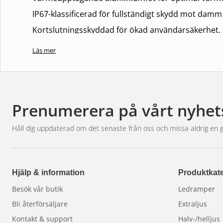
IP67-klassificerad för fullständigt skydd mot damm
Kortslutningsskyddad för ökad användarsäkerhet.
Läs mer
Användningsområden:
Idealisk för ett brett utbud av fordon, inklusive bila
inomhus- och utomhusutrymmen i behov av kraftful
Prenumerera på vårt nyhet
Installation:
Håll dig uppdaterad om det senaste från oss och missa aldrig en 
Enkel installation med flexibla monteringsalternativ,
uppgradera belysningen utan större ingrepp.
Hjälp & information
Produktkate
Garanti:
3 år
Besök vår butik
Ledramper
Bli återförsäljare
Extraljus
Kontakt & support
Halv-/helljus