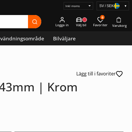
SV / SEK
▾
Välj
prisvisning
0
Logga in
vändningsområde
Bilväljare
Lägg till i favoriter
143mm | Krom