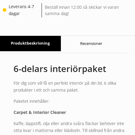
Leverans 4-7
Beställ innan 12:00 så skickar vi varan
dagar
samma dag!
Produktbeskrivning
Recensioner
6-delars interiörpaket
För dig som vill få en perfekt interiör på din bil, 6 olika
produkter i ett och samma paket.
Paketet innehåller:
Carpet & Interior Cleaner
Kaffe, läppstift, olja eller andra svåra fläckar behöver inte
sitta kvar i mattorna eller klädseln. Till skillnad från andra