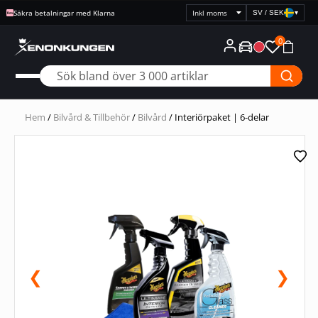
Säkra betalningar med Klarna
SV / SEK
▾
Välj
prisvisning
0
Hem
/
Bilvård & Tillbehör
/
Bilvård
/ Interiörpaket | 6-delar
❮
❯