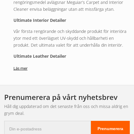
rengöringsmedel avlägsnar Meguiar’s Carpet and Interior
Cleaner envisa beläggningar utan att missfärga ytan.
Ultimate Interior Detailer
Vår första rengörande och skyddande produkt för interiöra
ytor med ett överlägset UV-skydd och hållbarheti en
produkt. Det ultimata valet för att underhålla din interiör.
Ultimate Leather Detailer
Ultimate Leather Detailer erbjuder en snabb och enkel
Läs mer
lösning för att underhålla lädrets ytseende och känsla.
Kraftfull rengörning avlägsnar snabbt och skonsamt smuts
och återställer lädrets naturliga utseende.
Prenumerera på vårt nyhetsbrev
Perfect Clarity Glass Cleaner
Håll dig uppdaterad om det senaste från oss och missa aldrig en
Det har aldrig varit så enkelt att få glas att se så perfekt ut.
grym deal.
Perfect Clarity Glass Cleaner är fri från ammoniak och
E-
avlägsnar hårt sittande smuts med enkelhet utan att lämna
Prenumerera
postadress
några ränder.