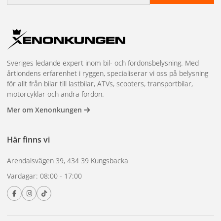
Xenonkungen Torkduk i Mikrofiber 30x40cm | 400 GSM
(LYX)
Upptäck den ultimata torkduken för din bil med
Xenonkungens LYX-mikrofiberduk. Med en storlek på 30×40
Sveriges ledande expert inom bil- och fordonsbelysning. Med
cm och en vikt på 400 GSM (gram per kvadratmeter)
årtiondens erfarenhet i ryggen, specialiserar vi oss på belysning
erbjuder denna torkduk exceptionell kvalitet och prestanda
för allt från bilar till lastbilar, ATVs, scooters, transportbilar,
för både exteriör och interiör.
motorcyklar och andra fordon.
Xenonkungens Fönsterduk i Mikrofiber 30x40cm | 500
Mer om Xenonkungen
GSM
Upptäck vår exklusiva fönsterduk i mikrofiber, speciellt
Här finns vi
designad för att ge dina fönster och glasytor en kristallklar
finish. Med en storlek på 30×40 cm och en vikt på 500 GSM
Arendalsvägen 39, 434 39 Kungsbacka
(gram per kvadratmeter) erbjuder denna fönsterduk en
Vardagar: 08:00 - 17:00
enastående prestanda för både bilens fönster och hemmets
glasytor.